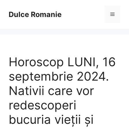
Sari
la
Dulce Romanie
Meniu
conținut
Horoscop LUNI, 16
septembrie 2024.
Nativii care vor
redescoperi
bucuria vieţii şi