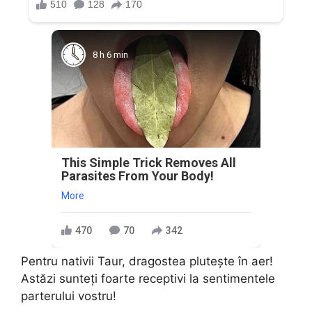
8 h 6 min
This Simple Trick Removes All
Parasites From Your Body!
More
470
70
342
Pentru nativii Taur, dragostea pluteşte în aer!
Astăzi sunteţi foarte receptivi la sentimentele
parterului vostru!