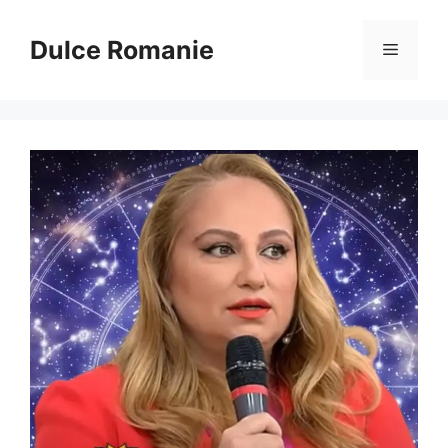
Sari
la
Dulce Romanie
Meniu
conținut