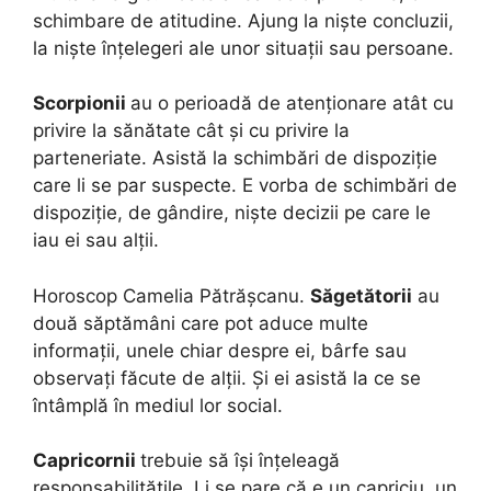
schimbare de atitudine. Ajung la niște concluzii,
la niște înțelegeri ale unor situații sau persoane.
Scorpionii
au o perioadă de atenționare atât cu
privire la sănătate cât și cu privire la
parteneriate. Asistă la schimbări de dispoziție
care li se par suspecte. E vorba de schimbări de
dispoziție, de gândire, niște decizii pe care le
iau ei sau alții.
Horoscop Camelia Pătrășcanu.
Săgetătorii
au
două săptămâni care pot aduce multe
informații, unele chiar despre ei, bârfe sau
observați făcute de alții. Și ei asistă la ce se
întâmplă în mediul lor social.
Capricornii
trebuie să își înțeleagă
responsabilitățile. Li se pare că e un capriciu, un