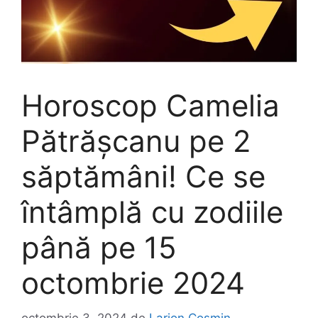
Horoscop Camelia
Pătrășcanu pe 2
săptămâni! Ce se
întâmplă cu zodiile
până pe 15
octombrie 2024
octombrie 3, 2024
de
Larion Cosmin