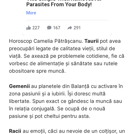
Parasites From Your Body!
More
227
167
291
Horoscop Camelia Pătrășcanu.
Taurii
pot avea
preocupări legate de calitatea vieții, stilul de
viață. Se axează pe problemele cotidiene, fie că
vorbesc de alimentație și sănătate sau rutele
obositoare spre muncă.
Gemenii
au planetele din Balanță cu activare în
zona pasiunii și a iubirii. Își doresc multă
libertate. Spun exact ce gândesc la muncă sau
în relația conjugală. Se ocupă de o nouă
pasiune și pot cheltui pentru asta.
Racii
au emoții, căci au nevoie de un colțișor, un