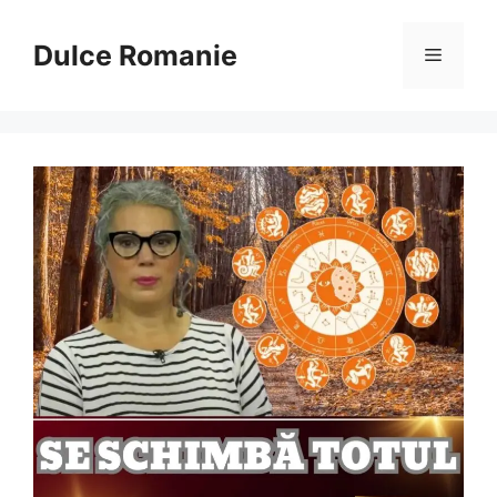
Sari
la
Dulce Romanie
Meniu
conținut