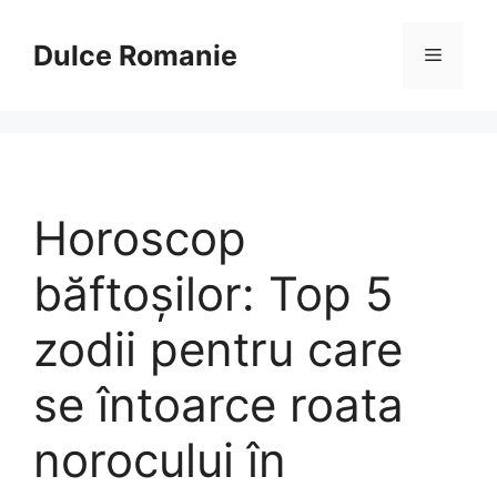
Sari
la
Dulce Romanie
Meniu
conținut
Horoscop
băftoşilor: Top 5
zodii pentru care
se întoarce roata
norocului în