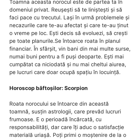
Toamna aceasta norocul este de partea ta în
domeniul privat. Reușești să te liniștești și să
faci pace cu trecutul. Lași în urmă problemele și
necazurile care te-au afectat și care te-au ținut
o vreme pe loc. Ești decis să evoluezi, să crești
pe toate planurile.Se întoarce roata în planul
financiar. În sfârșit, vin bani din mai multe surse,
numai buni pentru a fi puși deoparte. Ești mai
cumpătat ca niciodată și nu mai cheltui aiurea,
pe lucruri care doar ocupă spațiu în locuință.
Horoscop băftoşilor: Scorpion
Roata norocului se întoarce din această
toamnă, susțin astrologii, care prevăd lucruri
frumoase. E o perioadă încărcată, cu
responsabilități, dar care îți aduc o satisfacție
materială uriașă. Poți primi o moștenire de la o