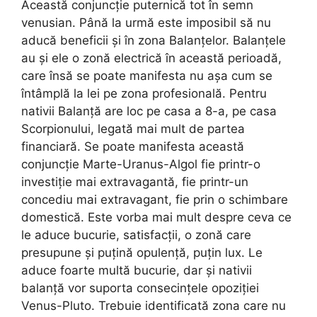
Această conjuncție puternică tot în semn
venusian. Până la urmă este imposibil să nu
aducă beneficii și în zona Balanțelor. Balanțele
au și ele o zonă electrică în această perioadă,
care însă se poate manifesta nu așa cum se
întâmplă la lei pe zona profesională. Pentru
nativii Balanță are loc pe casa a 8-a, pe casa
Scorpionului, legată mai mult de partea
financiară. Se poate manifesta această
conjuncție Marte-Uranus-Algol fie printr-o
investiție mai extravagantă, fie printr-un
concediu mai extravagant, fie prin o schimbare
domestică. Este vorba mai mult despre ceva ce
le aduce bucurie, satisfacții, o zonă care
presupune și puțină opulență, puțin lux. Le
aduce foarte multă bucurie, dar și nativii
balanță vor suporta consecințele opoziției
Venus-Pluto. Trebuie identificată zona care nu