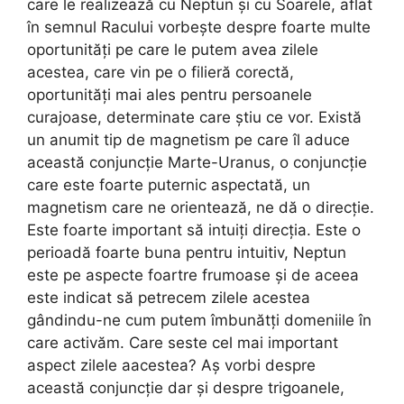
care le realizează cu Neptun și cu Soarele, aflat
în semnul Racului vorbește despre foarte multe
oportunități pe care le putem avea zilele
acestea, care vin pe o filieră corectă,
oportunități mai ales pentru persoanele
curajoase, determinate care știu ce vor. Există
un anumit tip de magnetism pe care îl aduce
această conjuncție Marte-Uranus, o conjuncție
care este foarte puternic aspectată, un
magnetism care ne orientează, ne dă o direcție.
Este foarte important să intuiți direcția. Este o
perioadă foarte buna pentru intuitiv, Neptun
este pe aspecte foartre frumoase și de aceea
este indicat să petrecem zilele acestea
gândindu-ne cum putem îmbunătți domeniile în
care activăm. Care seste cel mai important
aspect zilele aacestea? Aș vorbi despre
această conjuncție dar și despre trigoanele,