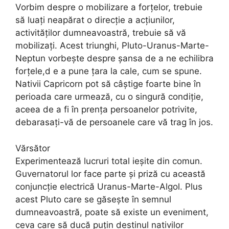
Vorbim despre o mobilizare a forțelor, trebuie
să luați neapărat o direcție a acțiunilor,
activităților dumneavoastră, trebuie să vă
mobilizați. Acest triunghi, Pluto-Uranus-Marte-
Neptun vorbește despre șansa de a ne echilibra
forțele,d e a pune țara la cale, cum se spune.
Nativii Capricorn pot să câștige foarte bine în
perioada care urmează, cu o singură condiție,
aceea de a fi în prența persoanelor potrivite,
debarasați-vă de persoanele care vă trag în jos.
Vărsător
Experimentează lucruri total ieșite din comun.
Guvernatorul lor face parte și priză cu această
conjuncție electrică Uranus-Marte-Algol. Plus
acest Pluto care se găsește în semnul
dumneavoastră, poate să existe un eveniment,
ceva care să ducă puțin destinul nativilor