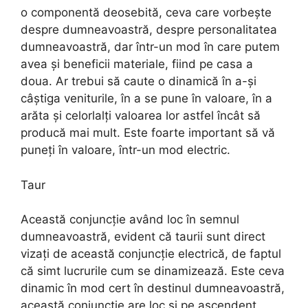
o componentă deosebită, ceva care vorbește
despre dumneavoastră, despre personalitatea
dumneavoastră, dar într-un mod în care putem
avea și beneficii materiale, fiind pe casa a
doua. Ar trebui să caute o dinamică în a-și
câștiga veniturile, în a se pune în valoare, în a
arăta și celorlalți valoarea lor astfel încât să
producă mai mult. Este foarte important să vă
puneți în valoare, într-un mod electric.
Taur
Această conjuncție având loc în semnul
dumneavoastră, evident că taurii sunt direct
vizați de această conjuncție electrică, de faptul
că simt lucrurile cum se dinamizează. Este ceva
dinamic în mod cert în destinul dumneavoastră,
această conjuncție are loc și pe ascendent,