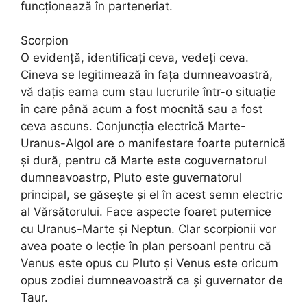
funcționează în parteneriat.
Scorpion
O evidență, identificați ceva, vedeți ceva.
Cineva se legitimează în fața dumneavoastră,
vă dațis eama cum stau lucrurile într-o situație
în care până acum a fost mocnită sau a fost
ceva ascuns. Conjuncția electrică Marte-
Uranus-Algol are o manifestare foarte puternică
și dură, pentru că Marte este coguvernatorul
dumneavoastrp, Pluto este guvernatorul
principal, se găsește și el în acest semn electric
al Vărsătorului. Face aspecte foaret puternice
cu Uranus-Marte și Neptun. Clar scorpionii vor
avea poate o lecție în plan persoanl pentru că
Venus este opus cu Pluto și Venus este oricum
opus zodiei dumneavoastră ca și guvernator de
Taur.