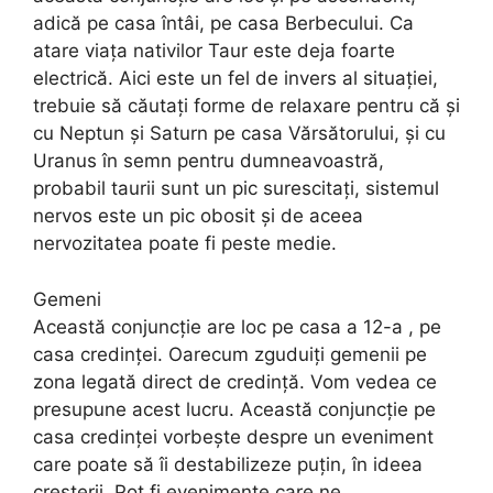
adică pe casa întâi, pe casa Berbecului. Ca
atare viața nativilor Taur este deja foarte
electrică. Aici este un fel de invers al situației,
trebuie să căutați forme de relaxare pentru că și
cu Neptun și Saturn pe casa Vărsătorului, și cu
Uranus în semn pentru dumneavoastră,
probabil taurii sunt un pic surescitați, sistemul
nervos este un pic obosit și de aceea
nervozitatea poate fi peste medie.
Gemeni
Această conjuncție are loc pe casa a 12-a , pe
casa credinței. Oarecum zguduiți gemenii pe
zona legată direct de credință. Vom vedea ce
presupune acest lucru. Această conjuncție pe
casa credinței vorbește despre un eveniment
care poate să îi destabilizeze puțin, în ideea
creșterii. Pot fi evenimente care ne