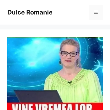
Sari
la
Dulce Romanie
Meniu
conținut