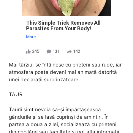
This Simple Trick Removes All
Parasites From Your Body!
More
245
131
142
Mai târziu, se întâlnesc cu prieteni sau rude, iar
atmosfera poate deveni mai animată datorită
unei declarații surprinzătoare.
TAUR
Taurii simt nevoia să-și împărtășească
gândurile și se lasă cuprinși de amintiri. În
partea a doua a zilei, socializează cu prietenii
din copilărie sau facultate și pot afla informații