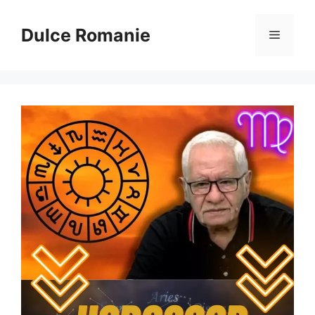
Sari
la
Dulce Romanie
Meniu
conținut