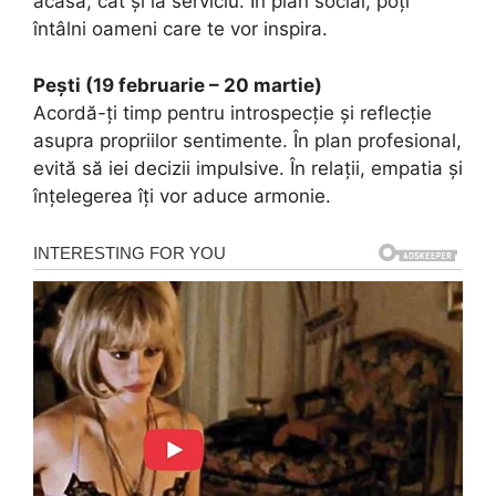
acasă, cât și la serviciu. În plan social, poți
întâlni oameni care te vor inspira.
Pești (19 februarie – 20 martie)
Acordă-ți timp pentru introspecție și reflecție
asupra propriilor sentimente. În plan profesional,
evită să iei decizii impulsive. În relații, empatia și
înțelegerea îți vor aduce armonie.