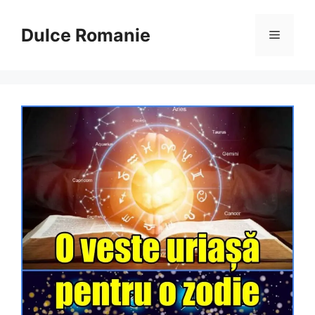
Sari
la
Dulce Romanie
Meniu
conținut