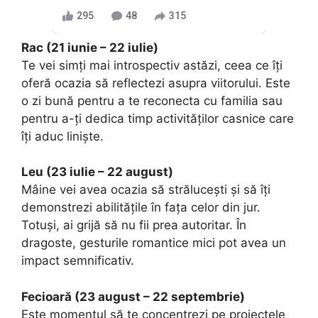
295
48
315
Rac (21 iunie – 22 iulie)
Te vei simți mai introspectiv astăzi, ceea ce îți
oferă ocazia să reflectezi asupra viitorului. Este
o zi bună pentru a te reconecta cu familia sau
pentru a-ți dedica timp activităților casnice care
îți aduc liniște.
Leu (23 iulie – 22 august)
Mâine vei avea ocazia să strălucești și să îți
demonstrezi abilitățile în fața celor din jur.
Totuși, ai grijă să nu fii prea autoritar. În
dragoste, gesturile romantice mici pot avea un
impact semnificativ.
Fecioară (23 august – 22 septembrie)
Este momentul să te concentrezi pe proiectele