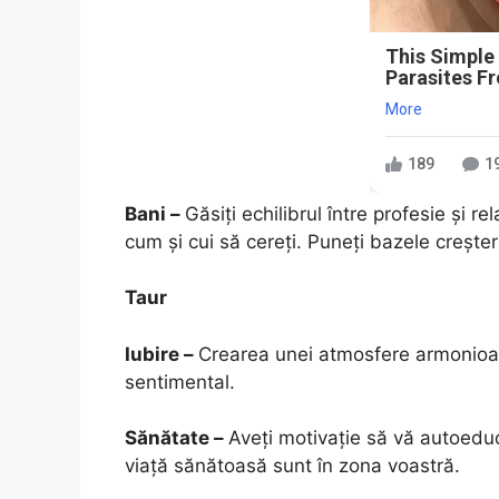
This Simple
Parasites F
More
189
1
Bani –
Găsiți echilibrul între profesie și r
cum și cui să cereți. Puneți bazele creșterii
Taur
Iubire –
Crearea unei atmosfere armonioas
sentimental.
Sănătate –
Aveți motivație să vă autoeduca
viață sănătoasă sunt în zona voastră.