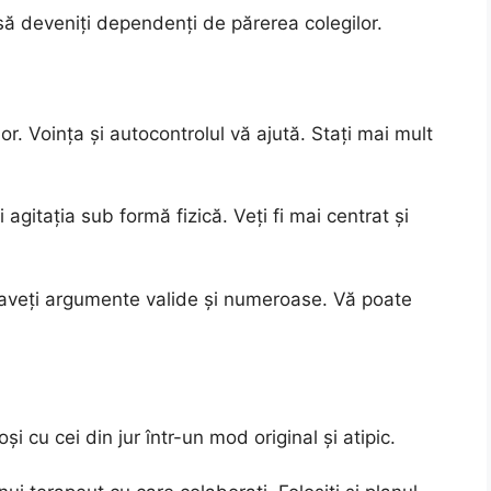
 să deveniți dependenți de părerea colegilor.
or. Voința și autocontrolul vă ajută. Stați mai mult
 agitația sub formă fizică. Veți fi mai centrat și
u aveți argumente valide și numeroase. Vă poate
roşi cu cei din jur într-un mod original şi atipic.