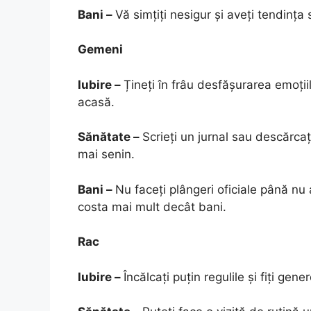
Bani –
Vă simțiți nesigur și aveți tendința
Gemeni
Iubire –
Țineți în frâu desfășurarea emoțiil
acasă.
Sănătate –
Scrieți un jurnal sau descărcați
mai senin.
Bani –
Nu faceți plângeri oficiale până n
costa mai mult decât bani.
Rac
Iubire –
Încălcaţi puţin regulile şi fiţi gene