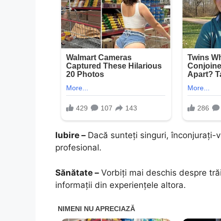
Iubire –
Dacă sunteți singuri, înconjurați-
profesional.
Sănătate –
Vorbiți mai deschis despre trăir
informații din experiențele altora.