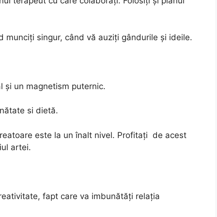
nui terapeut cu care colaboraţi. Folosiţi şi planul
munciţi singur, când vă auziţi gândurile şi ideile.
l și un magnetism puternic.
ătate si dietă.
reatoare este la un înalt nivel. Profitați de acest
ul artei.
ativitate, fapt care va imbunătăți relația