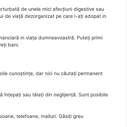
rturbată de unele mici afecțiuni digestive sau
lui de viață dezorganizat pe care l-ați adopat in
nanciară in viața dumneavoastră. Puteți primi
eți bani.
oile cunoştinţe, dar nici nu căutaţi permanent
vă înţepaţi sau tăiaţi din neglijenţă. Sunt posibile
ioane, telefoane, mailuri. Găsiţi greu