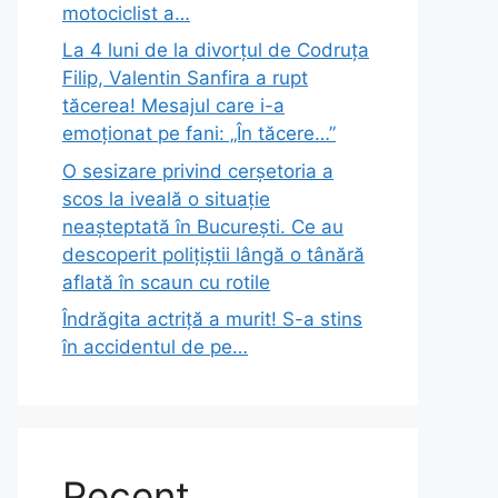
motociclist a…
La 4 luni de la divorțul de Codruța
Filip, Valentin Sanfira a rupt
tăcerea! Mesajul care i-a
emoționat pe fani: „În tăcere…”
O sesizare privind cerșetoria a
scos la iveală o situație
neașteptată în București. Ce au
descoperit polițiștii lângă o tânără
aflată în scaun cu rotile
Îndrăgita actriță a murit! S-a stins
în accidentul de pe…
Recent