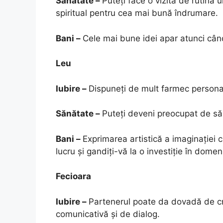
Sănătate –
Puteţi face o vizită de rutină u
spiritual pentru cea mai bună îndrumare.
Bani –
Cele mai bune idei apar atunci când 
Leu
Iubire –
Dispuneți de mult farmec persona
Sănătate –
Puteți deveni preocupat de săn
Bani –
Exprimarea artistică a imaginației c
lucru și gandiți-vă la o investiție în domeni
Fecioara
Iubire –
Partenerul poate da dovadă de cre
comunicativă și de dialog.