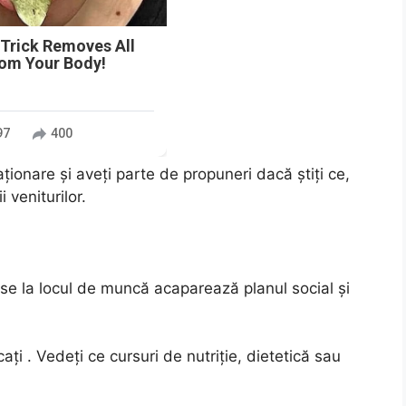
 Trick Removes All
rom Your Body!
97
400
elaționare și aveți parte de propuneri dacă știți ce,
 veniturilor.
e la locul de muncă acaparează planul social și
ți . Vedeți ce cursuri de nutriție, dietetică sau