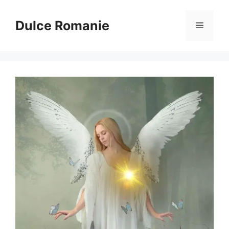
Sari
la
Dulce Romanie
Meniu
conținut