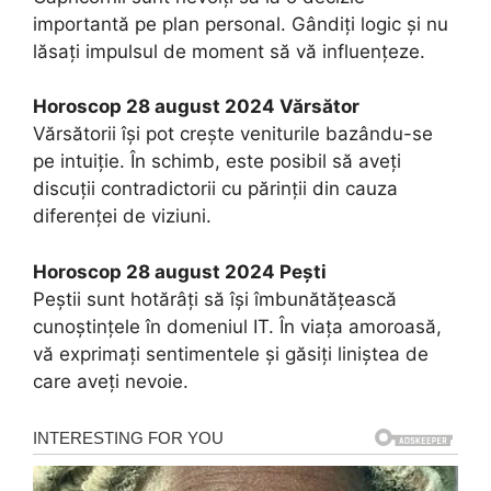
importantă pe plan personal. Gândiți logic și nu
lăsați impulsul de moment să vă influențeze.
Horoscop 28 august 2024 Vărsător
Vărsătorii își pot crește veniturile bazându-se
pe intuiție. În schimb, este posibil să aveți
discuții contradictorii cu părinții din cauza
diferenței de viziuni.
Horoscop 28 august 2024 Peşti
Peștii sunt hotărâți să își îmbunătățească
cunoștințele în domeniul IT. În viața amoroasă,
vă exprimați sentimentele și găsiți liniștea de
care aveți nevoie.