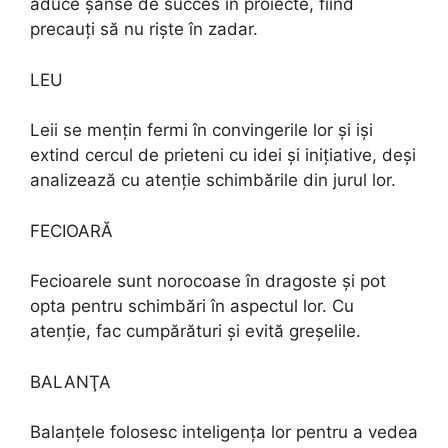
aduce șanse de succes în proiecte, fiind
precauți să nu riște în zadar.
LEU
Leii se mențin fermi în convingerile lor și iși
extind cercul de prieteni cu idei și inițiative, deși
analizează cu atenție schimbările din jurul lor.
FECIOARĂ
Fecioarele sunt norocoase în dragoste și pot
opta pentru schimbări în aspectul lor. Cu
atenție, fac cumpărături și evită greșelile.
BALANŢA
Balanțele folosesc inteligența lor pentru a vedea