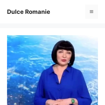
Sari
la
Dulce Romanie
Meniu
conținut