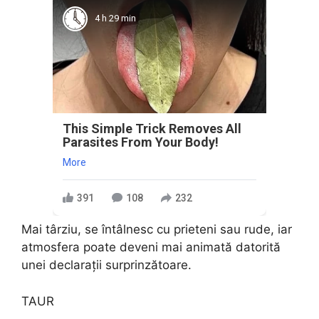
4 h 29 min
This Simple Trick Removes All
Parasites From Your Body!
More
391
108
232
Mai târziu, se întâlnesc cu prieteni sau rude, iar
atmosfera poate deveni mai animată datorită
unei declarații surprinzătoare.
TAUR