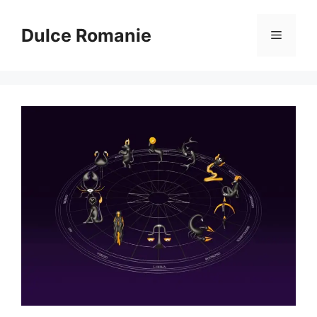
Sari
la
Dulce Romanie
Meniu
conținut