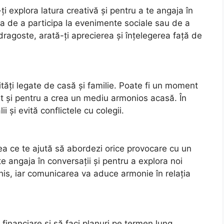
 explora latura creativă și pentru a te angaja în
atea de a participa la evenimente sociale sau de a
n dragoste, arată-ți aprecierea și înțelegerea față de
vități legate de casă și familie. Poate fi un moment
t și pentru a crea un mediu armonios acasă. În
 și evită conflictele cu colegii.
eea ce te ajută să abordezi orice provocare cu un
 angaja în conversații și pentru a explora noi
chis, iar comunicarea va aduce armonie în relația
 financiare și să faci planuri pe termen lung.