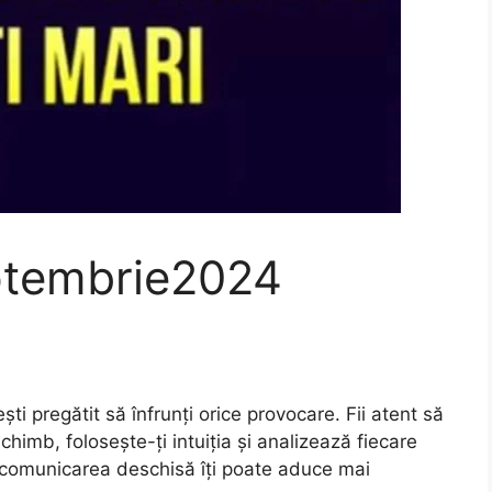
ptembrie2024
ti pregătit să înfrunți orice provocare. Fii atent să
 schimb, folosește-ți intuiția și analizează fiecare
e, comunicarea deschisă îți poate aduce mai