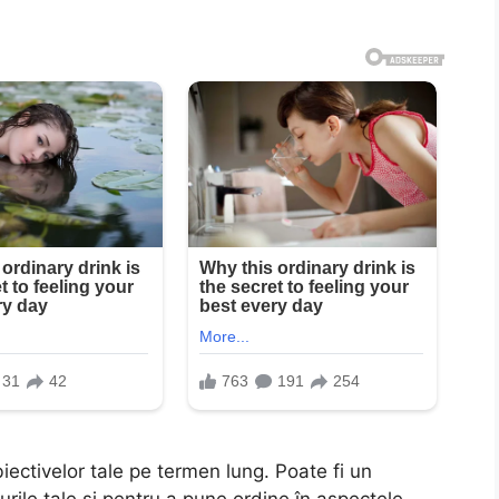
iectivelor tale pe termen lung. Poate fi un
rile tale și pentru a pune ordine în aspectele