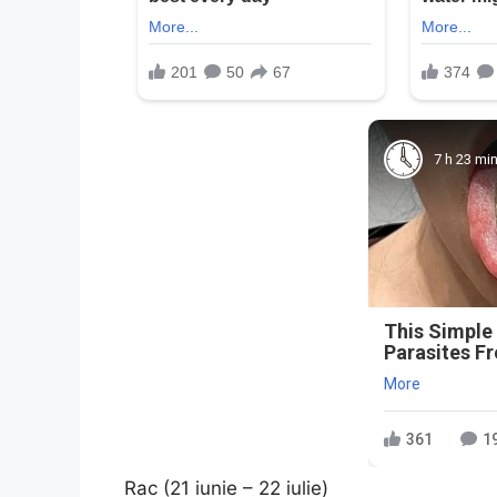
7 h 23 mi
This Simple
Parasites F
More
361
1
Rac (21 iunie – 22 iulie)