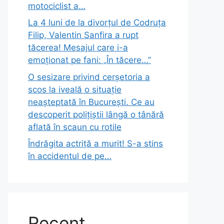
motociclist a…
La 4 luni de la divorțul de Codruța
Filip, Valentin Sanfira a rupt
tăcerea! Mesajul care i-a
emoționat pe fani: „În tăcere…”
O sesizare privind cerșetoria a
scos la iveală o situație
neașteptată în București. Ce au
descoperit polițiștii lângă o tânără
aflată în scaun cu rotile
Îndrăgita actriță a murit! S-a stins
în accidentul de pe…
Recent