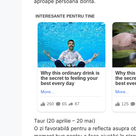
aproape persoana dorită.
Taur (20 aprilie – 20 mai)
O zi favorabilă pentru a reflecta asupra ob
moment bun pentru a face ajustări în planu