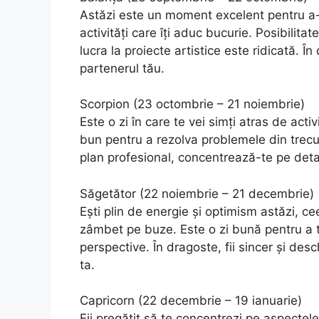
Astăzi este un moment excelent pentru a-ți
activități care îți aduc bucurie. Posibilit
lucra la proiecte artistice este ridicată. Î
partenerul tău.
Scorpion (23 octombrie – 21 noiembrie)
Este o zi în care te vei simți atras de acti
bun pentru a rezolva problemele din trecu
plan profesional, concentrează-te pe detalii
Săgetător (22 noiembrie – 21 decembrie)
Ești plin de energie și optimism astăzi, c
zâmbet pe buze. Este o zi bună pentru a te
perspective. În dragoste, fii sincer și des
ta.
Capricorn (22 decembrie – 19 ianuarie)
Fii pregătit să te concentrezi pe aspectele