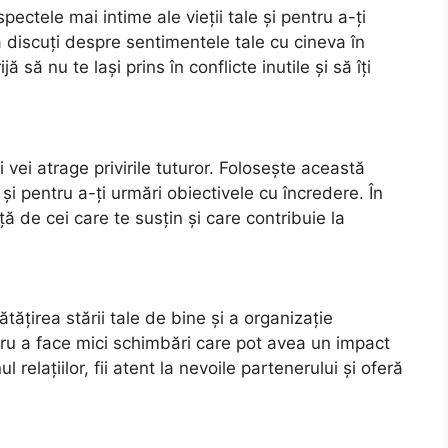
ectele mai intime ale vieții tale și pentru a-ți
să discuți despre sentimentele tale cu cineva în
ă să nu te lași prins în conflicte inutile și să îți
i vei atrage privirile tuturor. Folosește această
 și pentru a-ți urmări obiectivele cu încredere. În
ță de cei care te susțin și care contribuie la
ățirea stării tale de bine și a organizație
ru a face mici schimbări care pot avea un impact
ul relațiilor, fii atent la nevoile partenerului și oferă