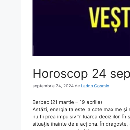
Horoscop 24 se
septembrie 24, 2024
de
Larion Cosmin
Berbec (21 martie – 19 aprilie)
Astăzi, energia ta este la cote maxime și eș
nu fii prea impulsiv în luarea deciziilor. În
situație înainte de a acționa. În dragost