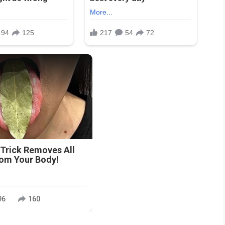
n
 Trick Removes All
rom Your Body!
96
160