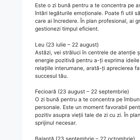
Este o zi bună pentru a te concentra pe asp
întări legăturile emoționale. Poate fi util 
care ai încredere. În plan profesional, ai grij
gestionezi timpul eficient.
Leu (23 iulie – 22 august)
Astăzi, vei străluci în centrele de atenție ș
energie pozitivă pentru a-ți exprima ideile
relațiile interumane, arată-ți aprecierea fa
succesul tău.
Fecioară (23 august – 22 septembrie)
O zi bună pentru a te concentra pe îmbunăt
personale. Este un moment favorabil pent
pozitiv asupra vieții tale de zi cu zi. În plan
sprijinul necesar.
Balanță (23 septembrie – 22 octombrie)