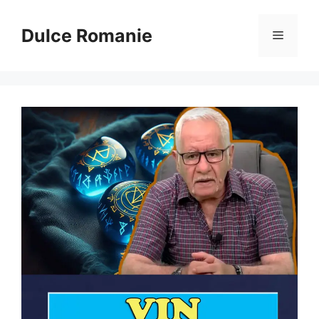
Sari
la
Dulce Romanie
Meniu
conținut