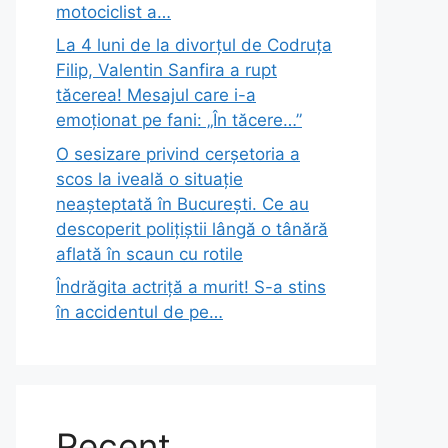
motociclist a…
La 4 luni de la divorțul de Codruța
Filip, Valentin Sanfira a rupt
tăcerea! Mesajul care i-a
emoționat pe fani: „În tăcere…”
O sesizare privind cerșetoria a
scos la iveală o situație
neașteptată în București. Ce au
descoperit polițiștii lângă o tânără
aflată în scaun cu rotile
Îndrăgita actriță a murit! S-a stins
în accidentul de pe…
Recent