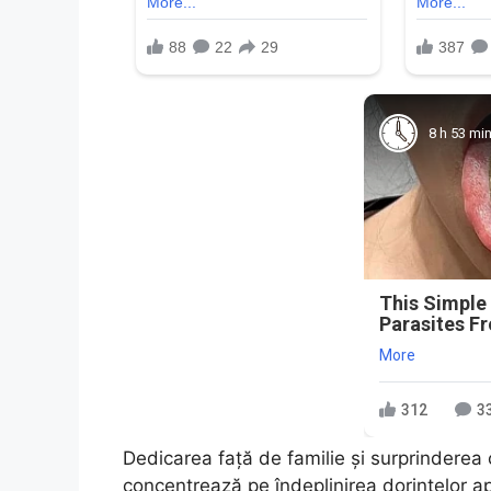
8 h 53 mi
This Simple
Parasites F
More
312
3
Dedicarea față de familie și surprinderea c
concentrează pe îndeplinirea dorințelor apr