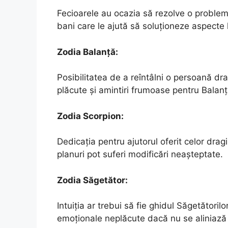
Fecioarele au ocazia să rezolve o problemă
bani care le ajută să soluționeze aspecte 
Zodia Balanță:
Posibilitatea de a reîntâlni o persoană 
plăcute și amintiri frumoase pentru Balanț
Zodia Scorpion:
Dedicația pentru ajutorul oferit celor drag
planuri pot suferi modificări neașteptate.
Zodia Săgetător:
Intuiția ar trebui să fie ghidul Săgetătorilo
emoționale neplăcute dacă nu se aliniază pr