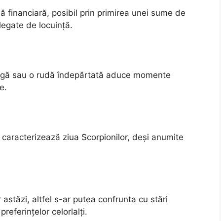
 financiară, posibil prin primirea unei sume de
legate de locuință.
dragă sau o rudă îndepărtată aduce momente
e.
i caracterizează ziua Scorpionilor, deși anumite
r astăzi, altfel s-ar putea confrunta cu stări
eferințelor celorlalți.