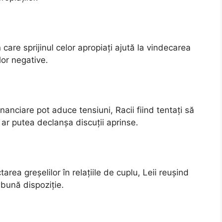
 care sprijinul celor apropiați ajută la vindecarea
lor negative.
inanciare pot aduce tensiuni, Racii fiind tentați să
 ar putea declanșa discuții aprinse.
rea greșelilor în relațiile de cuplu, Leii reușind
 bună dispoziție.