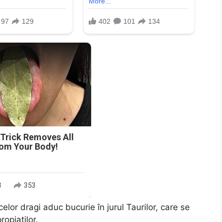
n
 Trick Removes All
rom Your Body!
3
353
elor dragi aduc bucurie în jurul Taurilor, care se
opiaților.