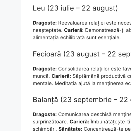
Leu (23 iulie – 22 august)
Dragoste:
Reevaluarea relației este necesar
neașteptate.
Carieră:
Demonstrează-ți abili
alimentația echilibrată sunt esențiale.
Fecioară (23 august – 22 sep
Dragoste:
Consolidarea relațiilor este favo
muncă.
Carieră:
Săptămână productivă cu 
mentale. Meditația ajută la menținerea ech
Balanță (23 septembrie – 22
Dragoste:
Comunicarea deschisă menține a
surprinzătoare.
Carieră:
Îmbunătățește-ți ab
schimbări.
Sănătate:
Concentrează-te pe 