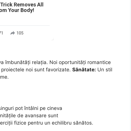
 Trick Removes All
rom Your Body!
71
105
a îmbunătăți relația. Noi oportunități romantice
 proiectele noi sunt favorizate.
Sănătate:
Un stil
ime.
inguri pot întâlni pe cineva
nitățile de avansare sunt
rciții fizice pentru un echilibru sănătos.