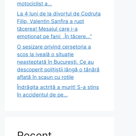
motociclist a…
La 4 luni de la divorțul de Codruța
Filip, Valentin Sanfira a rupt
tăcerea! Mesajul care i-a
emoționat pe fani: „În tăcere…”
O sesizare privind cerșetoria a
scos la iveală o situație
neașteptată în București. Ce au
descoperit polițiștii lângă o tânără
aflată în scaun cu rotile
Îndrăgita actriță a murit! S-a stins
în accidentul de pe…
Recent