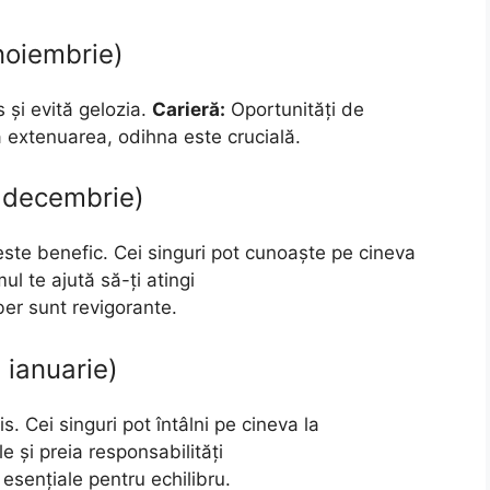
noiembrie)
s și evită gelozia.
Carieră:
Oportunități de
 extenuarea, odihna este crucială.
 decembrie)
ste benefic. Cei singuri pot cunoaște pe cineva
l te ajută să-ți atingi
iber sunt revigorante.
 ianuarie)
s. Cei singuri pot întâlni pe cineva la
e și preia responsabilități
esențiale pentru echilibru.