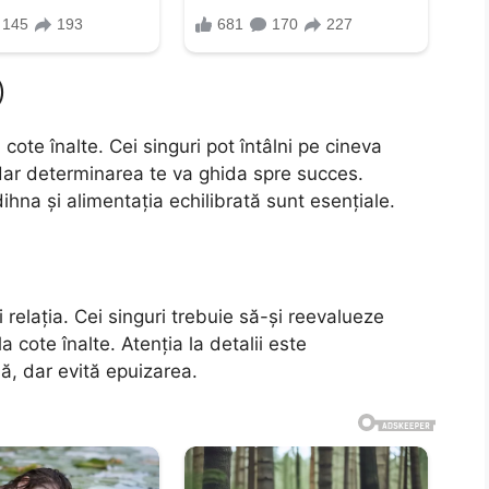
)
ote înalte. Cei singuri pot întâlni pe cineva
 dar determinarea te va ghida spre succes.
hna și alimentația echilibrată sunt esențiale.
relația. Cei singuri trebuie să-și reevalueze
a cote înalte. Atenția la detalii este
, dar evită epuizarea.