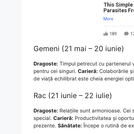
This Simple
Parasites F
More
189
1
Gemeni (21 mai – 20 iunie)
Dragoste:
Timpul petrecut cu partenerul v
pentru cei singuri.
Carieră:
Colaborările și
de viață echilibrat este cheia energiei opt
Rac (21 iunie – 22 iulie)
Dragoste:
Relațiile sunt armonioase. Cei s
special.
Carieră:
Productivitatea și oportu
prezente.
Sănătate:
Începe o rutină de exe