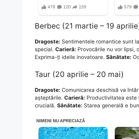
Berbec (21 martie – 19 aprilie
Dragoste:
Sentimentele romantice sunt la c
special.
Carieră:
Provocările nu vor lipsi,
Exprima-ți ideile inovatoare.
Sănătate:
Odi
Taur (20 aprilie – 20 mai)
Dragoste:
Comunicarea deschisă va întări 
așteptările.
Carieră:
Productivitatea este l
crucială.
Sănătate:
Starea generală e bună