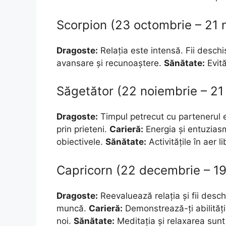
Scorpion (23 octombrie – 21 
Dragoste:
Relația este intensă. Fii deschi
avansare și recunoaștere.
Sănătate:
Evită
Săgetător (22 noiembrie – 21
Dragoste:
Timpul petrecut cu partenerul e
prin prieteni.
Carieră:
Energia și entuziasmu
obiectivele.
Sănătate:
Activitățile în aer l
Capricorn (22 decembrie – 19
Dragoste:
Reevaluează relația și fii deschi
muncă.
Carieră:
Demonstrează-ți abilitățil
noi.
Sănătate:
Meditația și relaxarea sunt 