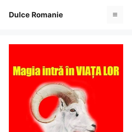
Sari
la
Dulce Romanie
Meniu
conținut