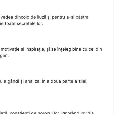
 vedea dincolo de iluzii și pentru a-și păstra
e toate secretele lor.
otivație și inspirație, și se înțeleg bine cu cei din
geri.
u a gândi și analiza. În a doua parte a zilei,
ață, conștienți de norocul lor, ignorând invidia