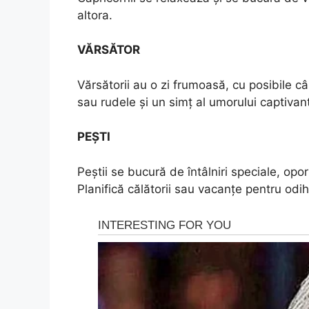
altora.
VĂRSĂTOR
Vărsătorii au o zi frumoasă, cu posibile câș
sau rudele și un simț al umorului captivan
PEŞTI
Peștii se bucură de întâlniri speciale, opo
Planifică călătorii sau vacanțe pentru odi