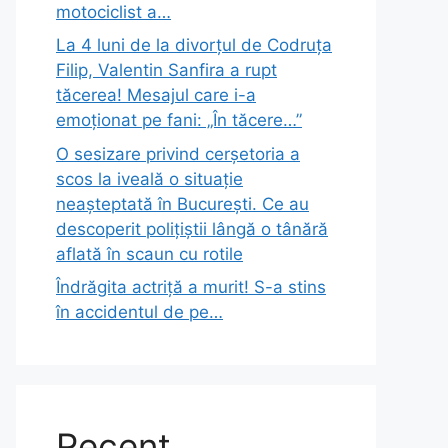
motociclist a…
La 4 luni de la divorțul de Codruța
Filip, Valentin Sanfira a rupt
tăcerea! Mesajul care i-a
emoționat pe fani: „În tăcere…”
O sesizare privind cerșetoria a
scos la iveală o situație
neașteptată în București. Ce au
descoperit polițiștii lângă o tânără
aflată în scaun cu rotile
Îndrăgita actriță a murit! S-a stins
în accidentul de pe…
Recent