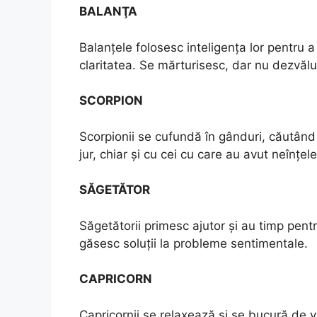
BALANŢA
Balanțele folosesc inteligența lor pentru a
claritatea. Se mărturisesc, dar nu dezvălui
SCORPION
Scorpionii se cufundă în gânduri, căutând m
jur, chiar și cu cei cu care au avut neînțele
SĂGETĂTOR
Săgetătorii primesc ajutor și au timp pentr
găsesc soluții la probleme sentimentale.
CAPRICORN
Capricornii se relaxează și se bucură de vi