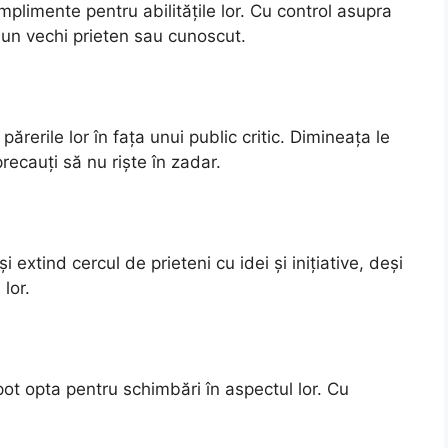
plimente pentru abilitățile lor. Cu control asupra
a un vechi prieten sau cunoscut.
părerile lor în fața unui public critic. Dimineața le
recauți să nu riște în zadar.
i extind cercul de prieteni cu idei și inițiative, deși
lor.
ot opta pentru schimbări în aspectul lor. Cu