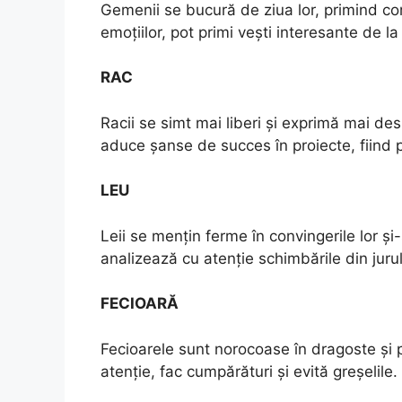
Gemenii se bucură de ziua lor, primind com
emoțiilor, pot primi vești interesante de l
RAC
Racii se simt mai liberi și exprimă mai des 
aduce șanse de succes în proiecte, fiind p
LEU
Leii se mențin ferme în convingerile lor și-ș
analizează cu atenție schimbările din jurul 
FECIOARĂ
Fecioarele sunt norocoase în dragoste și p
atenție, fac cumpărături și evită greșelile.