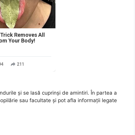
 Trick Removes All
rom Your Body!
94
211
urile și se lasă cuprinși de amintiri. În partea a
opilărie sau facultate și pot afla informații legate