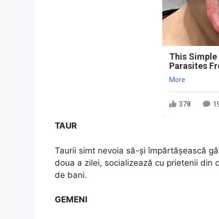
This Simple
Parasites F
More
378
1
TAUR
Taurii simt nevoia să-și împărtășească gând
doua a zilei, socializează cu prietenii din c
de bani.
GEMENI