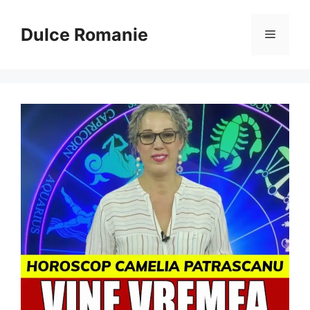
Sari
la
Dulce Romanie
Meniu
conținut