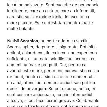
locuri nemaivazute. Sunt cucerite de persoanele
inteligente, care au cultura, care au informatii,
care stiu sa isi exprime ideile, le asculta cu
mare placere. Este o desfatare pentru foarte
multe balante.
Nativii
Scorpion
, au parte odata cu sextilul
Soare-Jupiter, de putere si siguranta. Pot initia
actiuni, chiar daca stiu ca inca n-au experienta
suficienta, n-au toate solutiile sau lucreaza cu
oameni nu foarte pregatiti. Dar, pentru ca
avantul este mare, pentru ca, cumva, stiu ce-au
de facut, pentru ca simt ca asta e momentul si
nu altul, atunci pot demara actiuni sau pot lua
decizii de anvergura. Se pot expune, adica, ei
sunt cei care actioneaza, nu prin intermediul
altcuiva, si pot face lucruri grozave. Colaborarile
sunt si ele foarte pretioase, pot fi persoane care