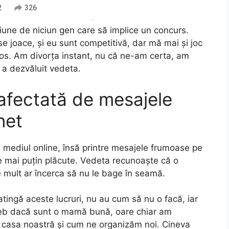
2
326
siune de niciun gen care să implice un concurs.
se joace, și eu sunt competitivă, dar mă mai și joc
erios. Am divorța instant, nu că ne-am certa, am
”, a dezvăluit vedeta.
 afectată de mesajele
net
n mediul online, însă printre mesajele frumoase pe
le mai puțin plăcute. Vedeta recunoaște că o
e mult ar încerca să nu le bage în seamă.
atingă aceste lucruri, nu au cum să nu o facă, iar
reb dacă sunt o mamă bună, oare chiar am
în casa noastră și cum ne organizăm noi. Cineva