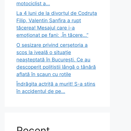
motociclist a…
La 4 luni de la divorțul de Codruța
Filip, Valentin Sanfira a rupt
tăcerea! Mesajul care i-a
emoționat pe fani: „În tăcere…”
O sesizare privind cerșetoria a
scos la iveală o situație
neașteptată în București. Ce au
descoperit polițiștii lângă o tânără
aflată în scaun cu rotile
Îndrăgita actriță a murit! S-a stins
în accidentul de pe…
Recent