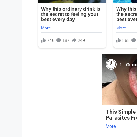
1 h 35 mi
This Simple
Parasites F
More