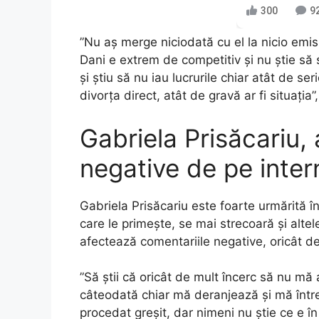
300
9
”Nu aș merge niciodată cu el la nicio emi
Dani e extrem de competitiv și nu știe să 
și știu să nu iau lucrurile chiar atât de s
divorța direct, atât de gravă ar fi situația
Gabriela Prisăcariu,
negative de pe inter
Gabriela Prisăcariu este foarte urmărită î
care le primește, se mai strecoară și alte
afectează comentariile negative, oricât d
”Să știi că oricât de mult încerc să nu mă 
câteodată chiar mă deranjează și mă înt
procedat greșit, dar nimeni nu știe ce e 