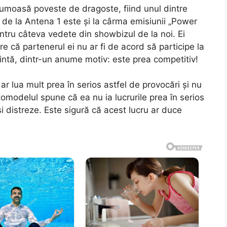
 frumoasă poveste de dragoste, fiind unul dintre
l de la Antena 1 este și la cârma emisiunii „Power
ntru câteva vedete din showbizul de la noi. Ei
e că partenerul ei nu ar fi de acord să participe la
intă, dintr-un anume motiv: este prea competitiv!
ar lua mult prea în serios astfel de provocări și nu
tomodelul spune că ea nu ia lucrurile prea în serios
i distreze. Este sigură că acest lucru ar duce