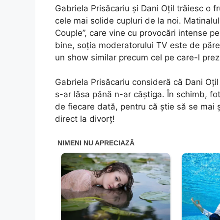
Gabriela Prisăcariu și Dani Oțil trăiesc o
cele mai solide cupluri de la noi. Matinalu
Couple”, care vine cu provocări intense pe
bine, soția moderatorului TV este de părer
un show similar precum cel pe care-l prez
Gabriela Prisăcariu consideră că Dani Oțil 
s-ar lăsa până n-ar câștiga. În schimb, fo
de fiecare dată, pentru că știe să se mai ș
direct la divorț!