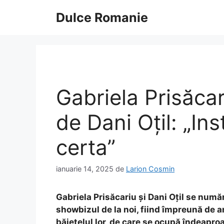
Sari
Dulce Romanie
la
conținut
Gabriela Prisăcar
de Dani Oțil: „In
certa”
ianuarie 14, 2025
de
Larion Cosmin
Gabriela Prisăcariu și Dani Oțil se numă
showbizul de la noi, fiind împreună de an
băiețelul lor, de care se ocupă îndeapro