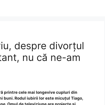
iu, despre divorțul
stant, nu că ne-am
ră printre cele mai longevive cupluri din
i buni. Rodul iubirii lor este micuțul Tiago,
ape. Omul de televiziune are proiecte și