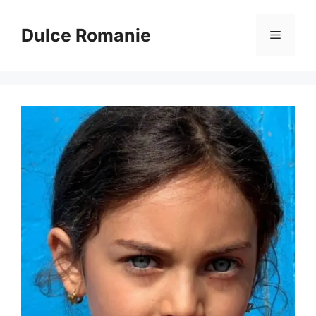
Sari
la
Dulce Romanie
Meniu
conținut