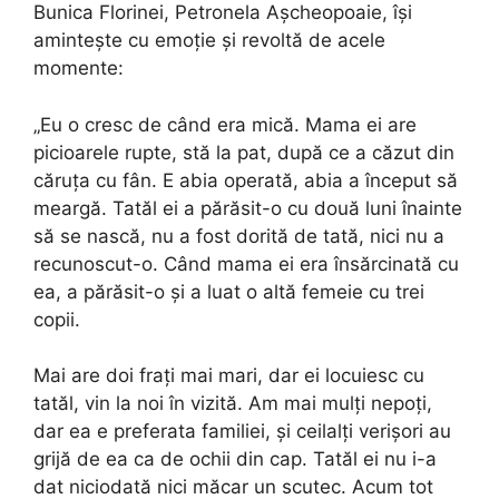
Bunica Florinei, Petronela Așcheopoaie, își
amintește cu emoție și revoltă de acele
momente:
„Eu o cresc de când era mică. Mama ei are
picioarele rupte, stă la pat, după ce a căzut din
căruța cu fân. E abia operată, abia a început să
meargă. Tatăl ei a părăsit-o cu două luni înainte
să se nască, nu a fost dorită de tată, nici nu a
recunoscut-o. Când mama ei era însărcinată cu
ea, a părăsit-o și a luat o altă femeie cu trei
copii.
Mai are doi frați mai mari, dar ei locuiesc cu
tatăl, vin la noi în vizită. Am mai mulți nepoți,
dar ea e preferata familiei, și ceilalți verișori au
grijă de ea ca de ochii din cap. Tatăl ei nu i-a
dat niciodată nici măcar un scutec. Acum tot