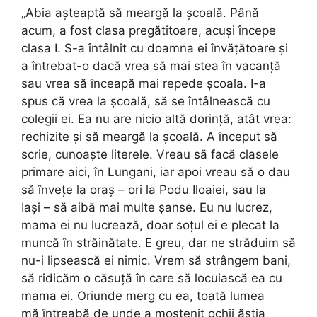
„Abia așteaptă să meargă la școală. Până
acum, a fost clasa pregătitoare, acuși începe
clasa I. S-a întâlnit cu doamna ei învățătoare și
a întrebat-o dacă vrea să mai stea în vacanță
sau vrea să înceapă mai repede școala. I-a
spus că vrea la școală, să se întâlnească cu
colegii ei. Ea nu are nicio altă dorință, atât vrea:
rechizite și să meargă la școală. A început să
scrie, cunoaște literele. Vreau să facă clasele
primare aici, în Lungani, iar apoi vreau să o dau
să învețe la oraș – ori la Podu Iloaiei, sau la
Iași – să aibă mai multe șanse. Eu nu lucrez,
mama ei nu lucrează, doar soțul ei e plecat la
muncă în străinătate. E greu, dar ne străduim să
nu-i lipsească ei nimic. Vrem să strângem bani,
să ridicăm o căsuță în care să locuiască ea cu
mama ei. Oriunde merg cu ea, toată lumea
mă întreabă de unde a moștenit ochii ăștia