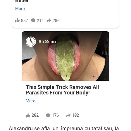
8 h 55 min
This Simple Trick Removes All
Parasites From Your Body!
More
282
176
182
Alexandru se afla luni împreună cu tatăl său, la