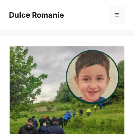
Sari
la
Dulce Romanie
Meniu
conținut