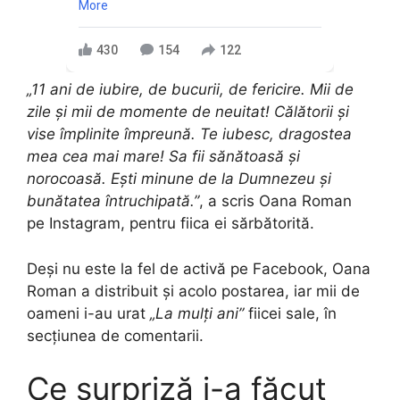
More
430
154
122
„11 ani de iubire, de bucurii, de fericire. Mii de
zile și mii de momente de neuitat! Călătorii și
vise împlinite împreună. Te iubesc, dragostea
mea cea mai mare! Sa fii sănătoasă și
norocoasă. Ești minune de la Dumnezeu și
bunătatea întruchipată.”
, a scris Oana Roman
pe Instagram, pentru fiica ei sărbătorită.
Deși nu este la fel de activă pe Facebook, Oana
Roman a distribuit și acolo postarea, iar mii de
oameni i-au urat
„La mulți ani”
fiicei sale, în
secțiunea de comentarii.
Ce surpriză i-a făcut