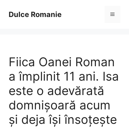
Sari
la
Dulce Romanie
Meniu
conținut
Fiica Oanei Roman
a împlinit 11 ani. Isa
este o adevărată
domnișoară acum
și deja își însoțește