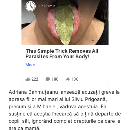
1 h 38 min
This Simple Trick Removes All
Parasites From Your Body!
More
222
180
136
Adriana Bahmuțeanu lansează acuzații grave la
adresa fiilor mai mari ai lui Silviu Prigoană,
precum și a Mihaelei, văduva acestuia. Ea
susține că aceștia încearcă să o țină departe de
copiii săi, ignorând complet drepturile pe care le
are ca mamă.