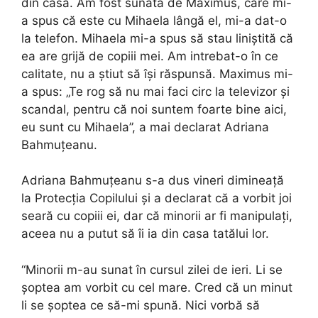
din casă. Am fost sunată de Maximus, care mi-
a spus că este cu Mihaela lângă el, mi-a dat-o
la telefon. Mihaela mi-a spus să stau liniștită că
ea are grijă de copiii mei. Am intrebat-o în ce
calitate, nu a știut să își răspunsă. Maximus mi-
a spus: „Te rog să nu mai faci circ la televizor și
scandal, pentru că noi suntem foarte bine aici,
eu sunt cu Mihaela”, a mai declarat Adriana
Bahmuțeanu.
Adriana Bahmuțeanu s-a dus vineri dimineață
la Protecția Copilului și a declarat că a vorbit joi
seară cu copiii ei, dar că minorii ar fi manipulați,
aceea nu a putut să îi ia din casa tatălui lor.
“Minorii m-au sunat în cursul zilei de ieri. Li se
șoptea am vorbit cu cel mare. Cred că un minut
li se șoptea ce să-mi spună. Nici vorbă să