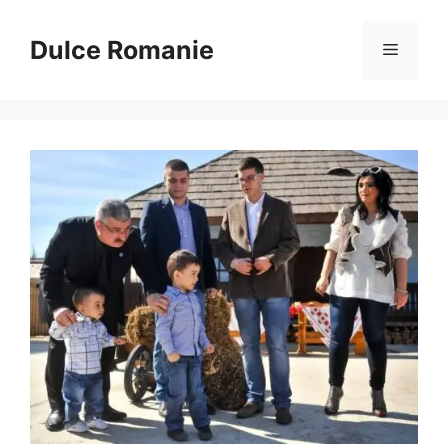
Sari
la
Dulce Romanie
Meniu
conținut