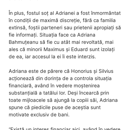
În plus, fostul soț al Adrianei a fost înmormântat
în condiții de maximă discreție, fără ca familia
extinsă, foștii parteneri sau prietenii apropiați să
fie informați. Situația face ca Adriana
Bahmuțeanu să fie cu atât mai revoltată, mai
ales că minorii Maximus și Eduard sunt izolați
de ea, iar accesul la ei îi este interzis.
Adriana este de părere că Honorius și Silvius
acționează din dorința de a controla situația
financiară, având în vedere moștenirea
substanțială a tatălui lor. Deși încearcă prin
toate mijloacele să ajungă la copiii săi, Adriana
spune că piedicile puse de aceștia sunt
motivate exclusiv de bani.
“Există un interes financiar aici, având în vedere