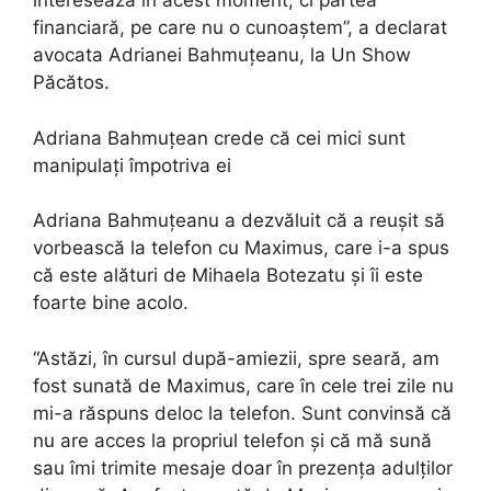
interesează în acest moment, ci partea
financiară, pe care nu o cunoaștem”, a declarat
avocata Adrianei Bahmuțeanu, la Un Show
Păcătos.
Adriana Bahmuțean crede că cei mici sunt
manipulați împotriva ei
Adriana Bahmuțeanu a dezvăluit că a reușit să
vorbească la telefon cu Maximus, care i-a spus
că este alături de Mihaela Botezatu și îi este
foarte bine acolo.
“Astăzi, în cursul după-amiezii, spre seară, am
fost sunată de Maximus, care în cele trei zile nu
mi-a răspuns deloc la telefon. Sunt convinsă că
nu are acces la propriul telefon și că mă sună
sau îmi trimite mesaje doar în prezența adulților