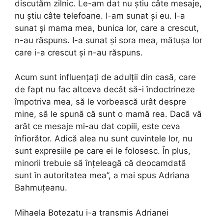
discutăm zilnic. Le-am dat nu știu câte mesaje,
nu știu câte telefoane. I-am sunat și eu. I-a
sunat și mama mea, bunica lor, care a crescut,
n-au răspuns. I-a sunat și sora mea, mătușa lor
care i-a crescut și n-au răspuns.
Acum sunt influențați de adulții din casă, care
de fapt nu fac altceva decât să-i îndoctrineze
împotriva mea, să le vorbească urât despre
mine, să le spună că sunt o mamă rea. Dacă vă
arăt ce mesaje mi-au dat copiii, este ceva
înfiorător. Adică alea nu sunt cuvintele lor, nu
sunt expresiile pe care ei le folosesc. În plus,
minorii trebuie să înțeleagă că deocamdată
sunt în autoritatea mea”, a mai spus Adriana
Bahmuțeanu.
Mihaela Botezatu i-a transmis Adrianei