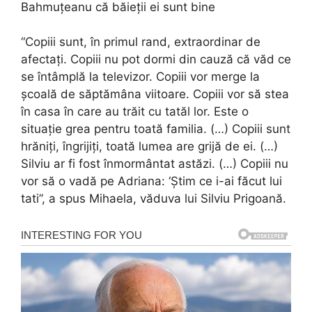
Bahmuțeanu că băieții ei sunt bine
“Copiii sunt, în primul rand, extraordinar de
afectați. Copiii nu pot dormi din cauză că văd ce
se întâmplă la televizor. Copiii vor merge la
școală de săptămâna viitoare. Copiii vor să stea
în casa în care au trăit cu tatăl lor. Este o
situație grea pentru toată familia. (…) Copiii sunt
hrăniți, îngrijiți, toată lumea are grijă de ei. (…)
Silviu ar fi fost înmormântat astăzi. (…) Copiii nu
vor să o vadă pe Adriana: ‘Știm ce i-ai făcut lui
tati”, a spus Mihaela, văduva lui Silviu Prigoană.