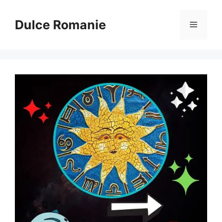
Sari
la
Dulce Romanie
Meniu
conținut