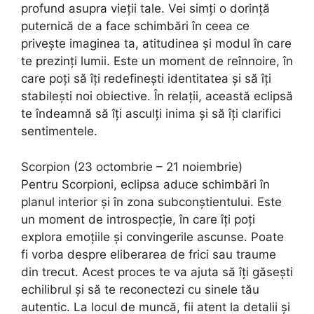
profund asupra vieții tale. Vei simți o dorință
puternică de a face schimbări în ceea ce
privește imaginea ta, atitudinea și modul în care
te prezinți lumii. Este un moment de reînnoire, în
care poți să îți redefinești identitatea și să îți
stabilești noi obiective. În relații, această eclipsă
te îndeamnă să îți asculți inima și să îți clarifici
sentimentele.
Scorpion (23 octombrie – 21 noiembrie)
Pentru Scorpioni, eclipsa aduce schimbări în
planul interior și în zona subconștientului. Este
un moment de introspecție, în care îți poți
explora emoțiile și convingerile ascunse. Poate
fi vorba despre eliberarea de frici sau traume
din trecut. Acest proces te va ajuta să îți găsești
echilibrul și să te reconectezi cu sinele tău
autentic. La locul de muncă, fii atent la detalii și