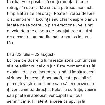
familia. Este posibil să simți dorința de a te
retrage în spațiul tău și de a petrece mai mult
timp alături de cei dragi. Poate fi vorba despre
o schimbare în locuință sau chiar despre planuri
legate de relocare. În plan emoțional, vei simți
nevoia de a te elibera de bagajul trecutului și
de a construi un mediu mai armonios în jurul
tău.
Leu (23 iulie – 22 august)
Eclipsa de Soare îți luminează zona comunicării
și a relațiilor cu cei din jur. Este momentul să îți
exprimi ideile cu încredere și să îți împărtășești
viziunea. În această perioadă, este posibil să
primești vești importante sau să iei decizii care
îți vor schimba direcția. Relațiile cu frații, vecinii
sau prietenii apropiați vor căpăta o nouă
semnificație. Fii atent la ceea ce spui și la