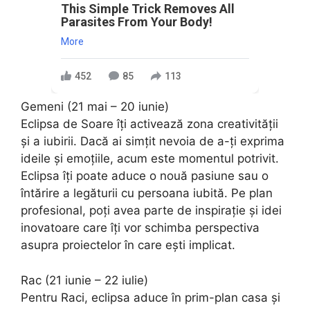
This Simple Trick Removes All
Parasites From Your Body!
More
452
85
113
Gemeni (21 mai – 20 iunie)
Eclipsa de Soare îți activează zona creativității
și a iubirii. Dacă ai simțit nevoia de a-ți exprima
ideile și emoțiile, acum este momentul potrivit.
Eclipsa îți poate aduce o nouă pasiune sau o
întărire a legăturii cu persoana iubită. Pe plan
profesional, poți avea parte de inspirație și idei
inovatoare care îți vor schimba perspectiva
asupra proiectelor în care ești implicat.
Rac (21 iunie – 22 iulie)
Pentru Raci, eclipsa aduce în prim-plan casa și