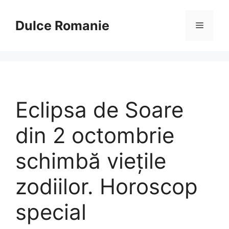
Sari
la
Dulce Romanie
Meniu
conținut
Eclipsa de Soare
din 2 octombrie
schimbă viețile
zodiilor. Horoscop
special