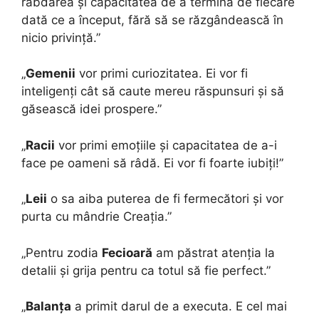
răbdarea și capacitatea de a termina de fiecare
dată ce a început, fără să se răzgândească în
nicio privință.”
„
Gemenii
vor primi curiozitatea. Ei vor fi
inteligenți cât să caute mereu răspunsuri și să
găsească idei prospere.”
„
Racii
vor primi emoțiile și capacitatea de a-i
face pe oameni să râdă. Ei vor fi foarte iubiți!”
„
Leii
o sa aiba puterea de fi fermecători și vor
purta cu mândrie Creația.”
„Pentru zodia
Fecioară
am păstrat atenția la
detalii și grija pentru ca totul să fie perfect.”
„
Balanța
a primit darul de a executa. E cel mai