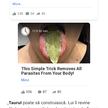
11 h 52 min
This Simple Trick Removes All
Parasites From Your Body!
More
306
87
85
„
Taurul
poate să construiască. Lui îi revine