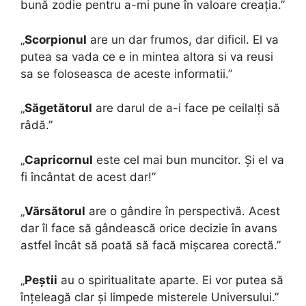
bună zodie pentru a-mi pune în valoare creația.”
„
Scorpionul
are un dar frumos, dar dificil. El va
putea sa vada ce e in mintea altora si va reusi
sa se foloseasca de aceste informatii.”
„
Săgetătorul
are darul de a-i face pe ceilalți să
râdă.”
„
Capricornul
este cel mai bun muncitor. Și el va
fi încântat de acest dar!”
„
Vărsătorul
are o gândire în perspectivă. Acest
dar îl face să gândească orice decizie în avans
astfel încât să poată să facă mișcarea corectă.”
„
Peștii
au o spiritualitate aparte. Ei vor putea să
înțeleagă clar și limpede misterele Universului.”