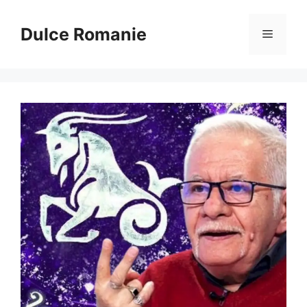
Sari
la
Dulce Romanie
Meniu
conținut