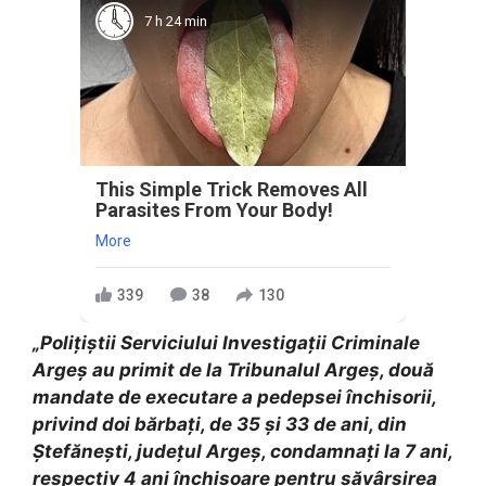
7 h 24 min
This Simple Trick Removes All
Parasites From Your Body!
More
339
38
130
„Polițiștii Serviciului Investigații Criminale
Argeș au primit de la Tribunalul Argeș, două
mandate de executare a pedepsei închisorii,
privind doi bărbați, de 35 și 33 de ani, din
Ștefănești, județul Argeș, condamnați la 7 ani,
respectiv 4 ani închisoare pentru săvârșirea