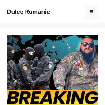
Sari
la
Dulce Romanie
Meniu
conținut