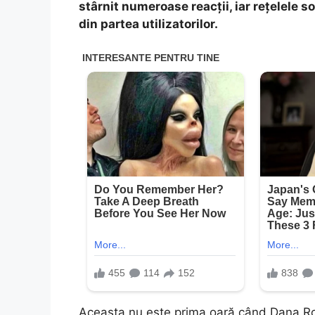
stârnit numeroase reacții, iar rețelele s
din partea utilizatorilor.
Aceasta nu este prima oară când Dana Rob