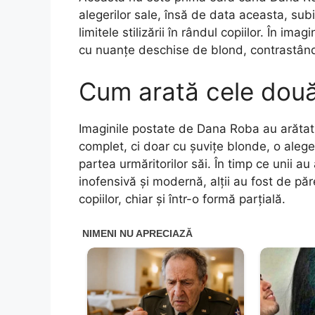
alegerilor sale, însă de data aceasta, su
limitele stilizării în rândul copiilor. În ima
cu nuanțe deschise de blond, contrastând v
Cum arată cele două 
Imaginile postate de Dana Roba au arătat 
complet, ci doar cu șuvițe blonde, o aleger
partea urmăritorilor săi. În timp ce unii 
inofensivă și modernă, alții au fost de păr
copiilor, chiar și într-o formă parțială.