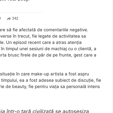
9
342
are să fie afectată de comentariile negative.
verse în trecut, fie legate de activitatea sa
ale. Un episod recent care a atras atenția
, în timpul unei sesiuni de machiaj cu o clientă, a
rta brusc firele de păr de pe frunte, gest care a
a situație în care make-up artista a fost aspru
l timpului, ea a fost adesea subiect de discuție, fie
ie de beauty, fie pentru viața sa personală intens
 într-o țară civilizată se autosesiza