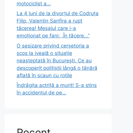
motociclist a…
La 4 luni de la divorțul de Codruța
Filip, Valentin Sanfira a rupt
tăcerea! Mesajul care i-a
emoționat pe fani: „În tăcere…”
O sesizare privind cerșetoria a
scos la iveală o situație
neașteptată în București. Ce au
descoperit polițiștii lângă o tânără
aflată în scaun cu rotile
Îndrăgita actriță a murit! S-a stins
în accidentul de pe…
Recent