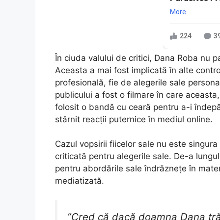
More
224
3
În ciuda valului de critici, Dana Roba nu p
Aceasta a mai fost implicată în alte contro
profesională, fie de alegerile sale person
publicului a fost o filmare în care aceasta
folosit o bandă cu ceară pentru a-i îndepă
stârnit reacții puternice în mediul online.
Cazul vopsirii fiicelor sale nu este singur
criticată pentru alegerile sale. De-a lungu
pentru abordările sale îndrăznețe în mater
mediatizată.
”Cred că dacă doamna Dana trăia