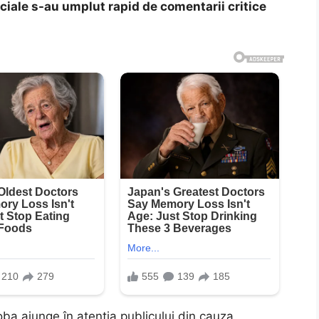
ociale s-au umplut rapid de comentarii critice
a ajunge în atenția publicului din cauza