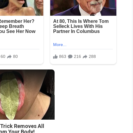
 Trick Removes All
rom Your Body!