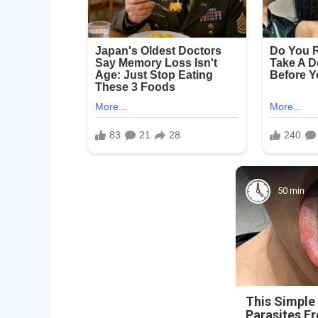
50 min
This Simple
Parasites F