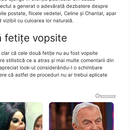
biectul a generat o adevărată dezbatere despre
ginile postate, fiicele vedetei, Celine și Chantal, apar
izibil cu culoarea lor naturală.
fetițe vopsite
clar că cele două fetițe nu au fost vopsite
e stilistică ce a atras și mai multe comentarii din
au apreciat look-ul considerându-l o schimbare
ere că astfel de proceduri nu ar trebui aplicate