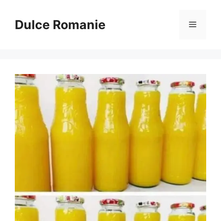
Sari
la
Dulce Romanie
Meniu
conținut