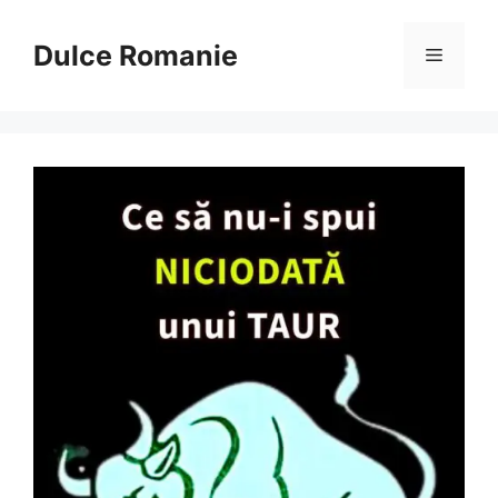
Sari
la
Dulce Romanie
Meniu
conținut