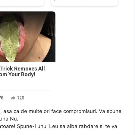
n
 Trick Removes All
rom Your Body!
78
120
, asa ca de multe ori face compromisuri. Va spune
puna Nu.
toare! Spune-i unui Leu sa aiba rabdare si te va