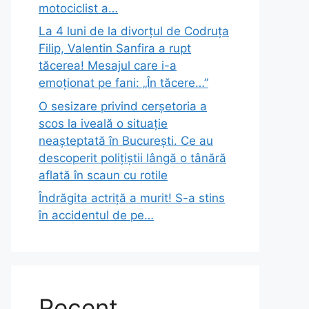
motociclist a…
La 4 luni de la divorțul de Codruța
Filip, Valentin Sanfira a rupt
tăcerea! Mesajul care i-a
emoționat pe fani: „În tăcere…”
O sesizare privind cerșetoria a
scos la iveală o situație
neașteptată în București. Ce au
descoperit polițiștii lângă o tânără
aflată în scaun cu rotile
Îndrăgita actriță a murit! S-a stins
în accidentul de pe…
Recent