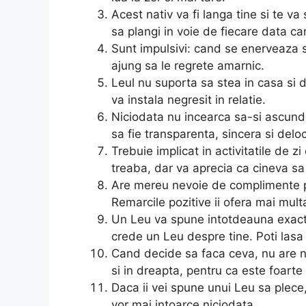
Acest nativ va fi langa tine si te va
sa plangi in voie de fiecare data c
Sunt impulsivi: cand se enerveaza s
ajung sa le regrete amarnic.
Leul nu suporta sa stea in casa si da
va instala negresit in relatie.
Niciodata nu incearca sa-si ascunda
sa fie transparenta, sincera si delo
Trebuie implicat in activitatile de 
treaba, dar va aprecia ca cineva sa
Are mereu nevoie de complimente p
Remarcile pozitive ii ofera mai mult
Un Leu va spune intotdeauna exact 
crede un Leu despre tine. Poti lasa 
Cand decide sa faca ceva, nu are n
si in dreapta, pentru ca este foarte s
Daca ii vei spune unui Leu sa plece
vor mai intoarce niciodata.