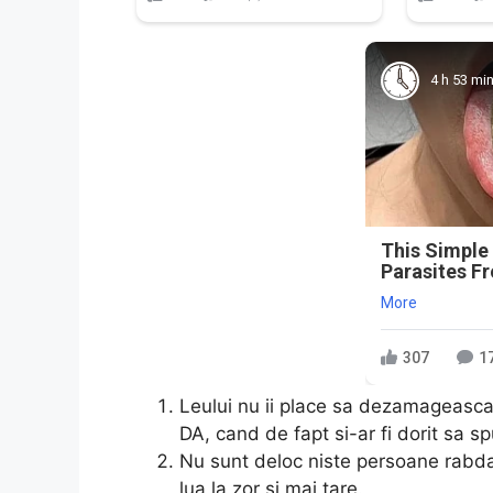
4 h 53 mi
This Simple
Parasites F
More
307
1
Leului nu ii place sa dezamageasca
DA, cand de fapt si-ar fi dorit sa s
Nu sunt deloc niste persoane rabda
lua la zor si mai tare.