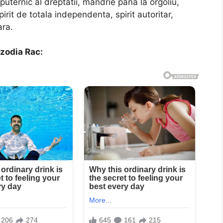
puternic al dreptatii, mandrie pana la orgoliu,
irit de totala independenta, spirit autoritar,
ara.
 zodia Rac: