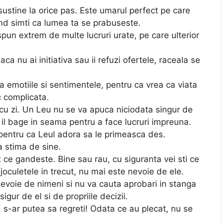
 sustine la orice pas. Este umarul perfect pe care
and simti ca lumea ta se prabuseste.
pun extrem de multe lucruri urate, pe care ulterior
ca nu ai initiativa sau ii refuzi ofertele, raceala se
 emotiile si sentimentele, pentru ca vrea ca viata
c complicata.
zi cu zi. Un Leu nu se va apuca niciodata singur de
 il bage in seama pentru a face lucruri impreuna.
entru ca Leul adora sa le primeasca des.
a stima de sine.
ce gandeste. Bine sau rau, cu siguranta vei sti ce
joculetele in trecut, nu mai este nevoie de ele.
evoie de nimeni si nu va cauta aprobari in stanga
igur de el si de propriile decizii.
, s-ar putea sa regreti! Odata ce au plecat, nu se