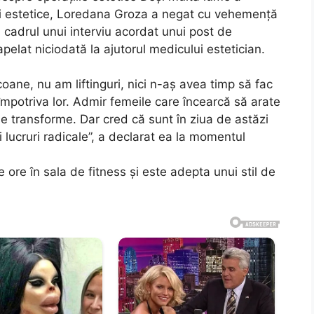
ii estetice, Loredana Groza a negat cu vehemență
în cadrul unui interviu acordat unui post de
apelat niciodată la ajutorul medicului estetician.
oane, nu am liftinguri, nici n-aș avea timp să fac
 împotriva lor. Admir femeile care încearcă să arate
 se transforme. Dar cred că sunt în ziua de astăzi
ci lucruri radicale”, a declarat ea la momentul
 ore în sala de fitness și este adepta unui stil de