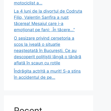
motociclist a…
La 4 luni de la divorțul de Codruța
Filip, Valentin Sanfira a rupt
tăcerea! Mesajul care i-a
emoționat pe fani: „În tăcere…”
O sesizare privind cerșetoria a
scos la iveală o situație
neașteptată în București. Ce au
descoperit polițiștii lângă o tânără
aflată în scaun cu rotile
Îndrăgita actriță a murit! S-a stins
în accidentul de pe…
Recent