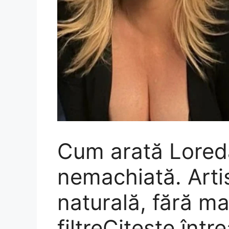
Cum arată Lored
nemachiată. Artis
naturală, fără ma
filtreCiteşte înt