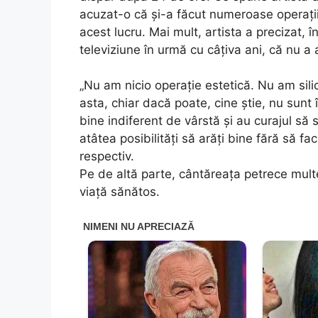
acuzat-o că și-a făcut numeroase operaț
acest lucru. Mai mult, artista a precizat, 
televiziune în urmă cu câțiva ani, că nu a 
„Nu am nicio operație estetică. Nu am silic
asta, chiar dacă poate, cine știe, nu sunt
bine indiferent de vârstă și au curajul să
atâtea posibilități să arăți bine fără să fa
respectiv.
Pe de altă parte, cântăreața petrece multe
viață sănătos.