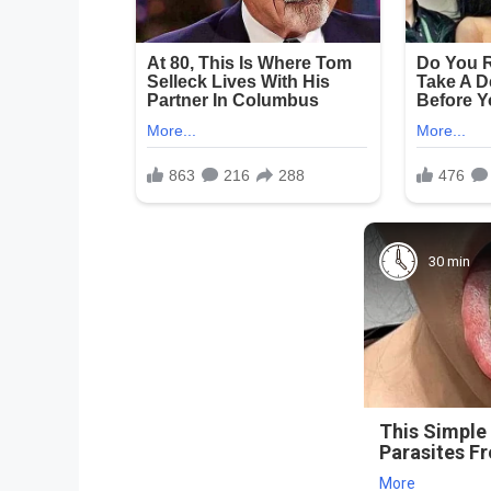
30 min
This Simple
Parasites F
More