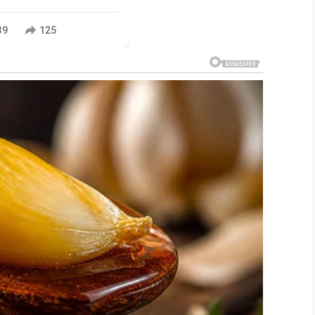
39
125