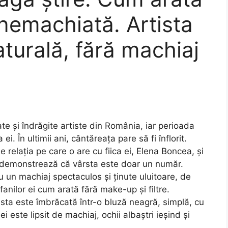
nemachiată. Artista
aturală, fără machiaj
e și îndrăgite artiste din România, iar perioada
i. În ultimii ani, cântăreața pare să fi înflorit.
elația pe care o are cu fiica ei, Elena Boncea, și
a demonstrează că vârsta este doar un număr.
u un machiaj spectaculos și ținute uluitoare, de
anilor ei cum arată fără make-up și filtre.
tista este îmbrăcată într-o bluză neagră, simplă, cu
i este lipsit de machiaj, ochii albaștri ieșind și