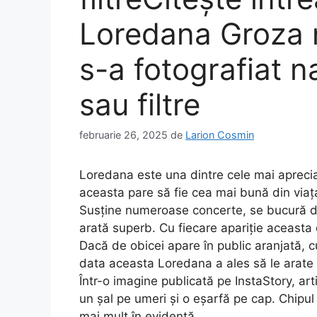
Loredana Groza 
s-a fotografiat n
sau filtre
februarie 26, 2025
de
Larion Cosmin
Loredana este una dintre cele mai apreciat
aceasta pare să fie cea mai bună din viața e
Susține numeroase concerte, se bucură de r
arată superb. Cu fiecare apariție aceast
Dacă de obicei apare în public aranjată, c
data aceasta Loredana a ales să le arate f
Într-o imagine publicată pe InstaStory, ar
un șal pe umeri și o eșarfă pe cap. Chipul e
mai mult în evidență.