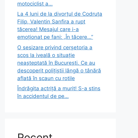
motociclist a…
La 4 luni de la divorțul de Codruța
Filip, Valentin Sanfira a rupt
tăcerea! Mesajul care i-a
emoționat pe fani: „În tăcere…”
O sesizare privind cerșetoria a
scos la iveală o situație
neașteptată în București. Ce au
descoperit polițiștii lângă o tânără
aflată în scaun cu rotile
Îndrăgita actriță a murit! S-a stins
în accidentul de pe…
Recent