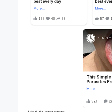
10 h 51 m
This Simple
Parasites F
More
321
2