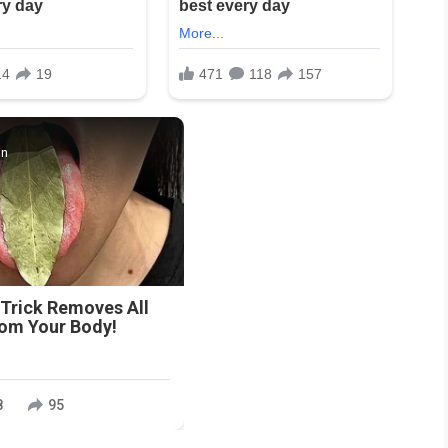
in
 Trick Removes All
rom Your Body!
8
95