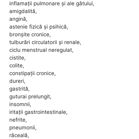
inflamaţii pulmonare şi ale gâtului,
amigdalită,
angină,
astenie fizică şi psihică,
bronşite cronice,
tulburări circulatorii şi renale,
ciclu menstrual neregulat,
cistite,
colite,
constipaţii cronice,
dureri,
gastrită,
guturai prelungit,
insomnii,
iritaţii gastrointestinale,
nefrite,
pneumonii,
răceală,