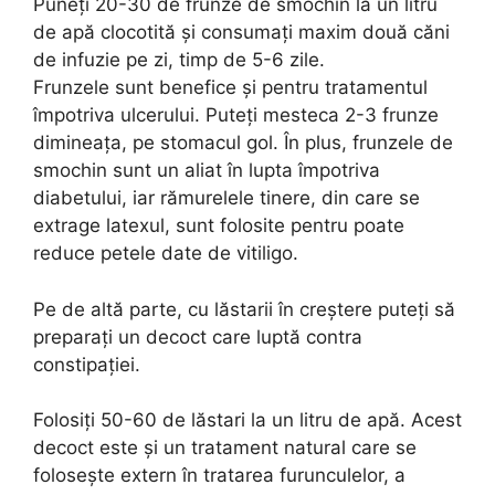
Puneți 20-30 de frunze de smochin la un litru
de apă clocotită și consumați maxim două căni
de infuzie pe zi, timp de 5-6 zile.
Frunzele sunt benefice și pentru tratamentul
împotriva ulcerului. Puteți mesteca 2-3 frunze
dimineața, pe stomacul gol. În plus, frunzele de
smochin sunt un aliat în lupta împotriva
diabetului, iar rămurelele tinere, din care se
extrage latexul, sunt folosite pentru poate
reduce petele date de vitiligo.
Pe de altă parte, cu lăstarii în creștere puteți să
preparați un decoct care luptă contra
constipației.
Folosiți 50-60 de lăstari la un litru de apă. Acest
decoct este și un tratament natural care se
folosește extern în tratarea furunculelor, a