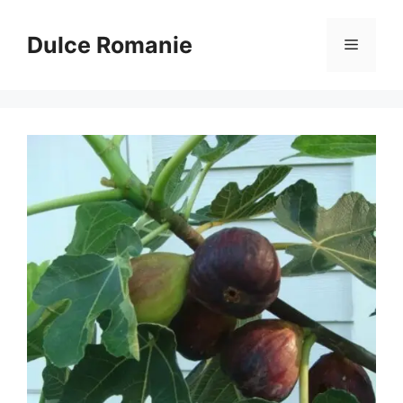
Sari
la
Dulce Romanie
Meniu
conținut