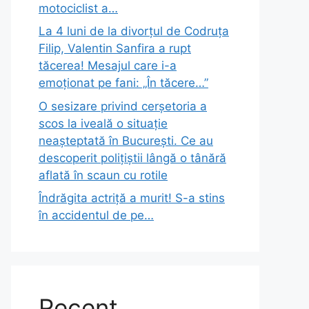
motociclist a…
La 4 luni de la divorțul de Codruța
Filip, Valentin Sanfira a rupt
tăcerea! Mesajul care i-a
emoționat pe fani: „În tăcere…”
O sesizare privind cerșetoria a
scos la iveală o situație
neașteptată în București. Ce au
descoperit polițiștii lângă o tânără
aflată în scaun cu rotile
Îndrăgita actriță a murit! S-a stins
în accidentul de pe…
Recent