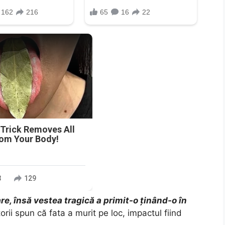
n
 Trick Removes All
rom Your Body!
3
129
e, însă vestea tragică a primit-o ținând-o în
rii spun că fata a murit pe loc, impactul fiind