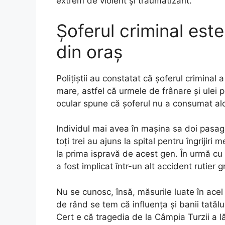
extrem de violent și traumatizant.
Șoferul criminal este
din oraș
Polițiștii au constatat că șoferul criminal
mare, astfel că urmele de frânare și ulei 
ocular spune că șoferul nu a consumat alco
Individul mai avea în mașina sa doi pasager
toți trei au ajuns la spital pentru îngrijiri
la prima ispravă de acest gen. În urmă cu 
a fost implicat într-un alt accident rutier g
Nu se cunosc, însă, măsurile luate în acel
de rând se tem că influența și banii tatăl
Cert e că tragedia de la Câmpia Turzii a lă