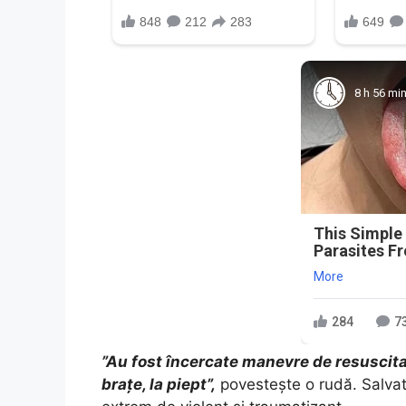
8 h 56 mi
This Simple
Parasites F
More
284
7
”Au fost încercate manevre de resuscitar
brațe, la piept”,
povestește o rudă. Salvato