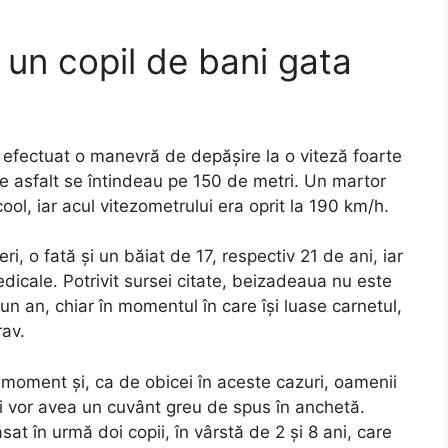
 un copil de bani gata
 a efectuat o manevră de depășire la o viteză foarte
pe asfalt se întindeau pe 150 de metri. Un martor
ol, iar acul vitezometrului era oprit la 190 km/h.
i, o fată și un băiat de 17, respectiv 21 de ani, iar
 medicale. Potrivit sursei citate, beizadeaua nu este
un an, chiar în momentul în care își luase carnetul,
rav.
 moment și, ca de obicei în aceste cazuri, oamenii
ui vor avea un cuvânt greu de spus în anchetă.
sat în urmă doi copii, în vârstă de 2 și 8 ani, care