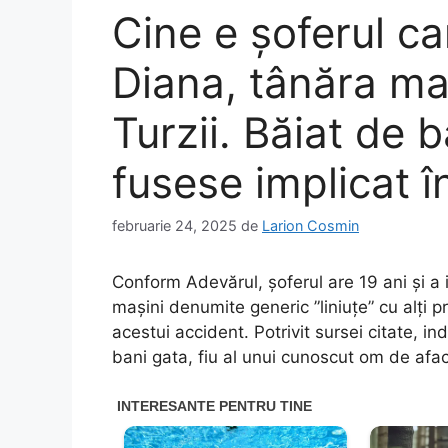
Cine e șoferul ca
Diana, tânăra m
Turzii. Băiat de b
fusese implicat î
februarie 24, 2025
de
Larion Cosmin
Conform Adevărul, șoferul are 19 ani și a 
mașini denumite generic ”liniuțe” cu alți p
acestui accident. Potrivit sursei citate, i
bani gata, fiu al unui cunoscut om de afac