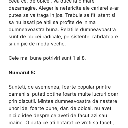
ceea ce, de obicei, va duce la o mare
dezamagire. Alegerile nefericite ale carierei s-ar
putea sa va traga in jos. Trebuie sa fiti atent si
sa nu lasati pe altii sa profite de inima
dumneavoastra buna. Relatiile dumneavoastra
sunt de obicei radicale, persistente, rabdatoare
si un pic de moda veche.
Cele mai bune potriviri sunt 1 si 8.
Numarul 5:
Sunteti, de asemenea, foarte popular printre
oameni si puteti obtine foarte multe lucruri doar
prin discutii. Mintea dumneavoastra da nastere
unor idei foarte bune, dar, de obicei, nu aveti
nici o idée despre ce aveti de facut azi sau
maine. O data ce ati hotarat ce vreti sa faceti,