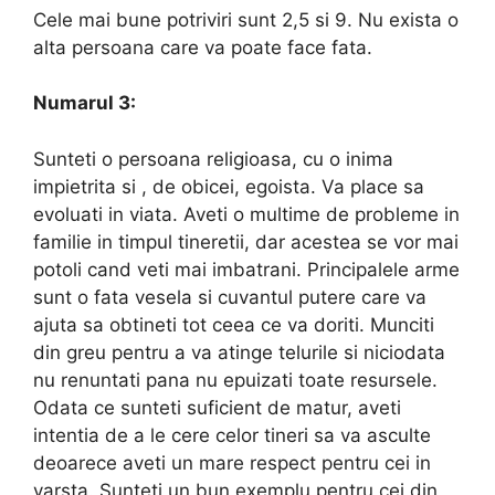
Cele mai bune potriviri sunt 2,5 si 9. Nu exista o
alta persoana care va poate face fata.
Numarul 3:
Sunteti o persoana religioasa, cu o inima
impietrita si , de obicei, egoista. Va place sa
evoluati in viata. Aveti o multime de probleme in
familie in timpul tineretii, dar acestea se vor mai
potoli cand veti mai imbatrani. Principalele arme
sunt o fata vesela si cuvantul putere care va
ajuta sa obtineti tot ceea ce va doriti. Munciti
din greu pentru a va atinge telurile si niciodata
nu renuntati pana nu epuizati toate resursele.
Odata ce sunteti suficient de matur, aveti
intentia de a le cere celor tineri sa va asculte
deoarece aveti un mare respect pentru cei in
varsta. Sunteti un bun exemplu pentru cei din