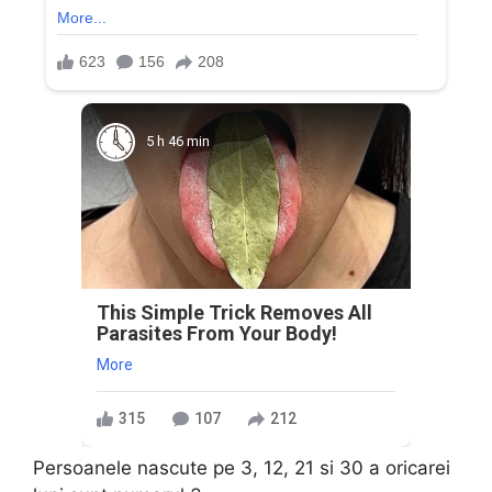
5 h 46 min
This Simple Trick Removes All
Parasites From Your Body!
More
315
107
212
Persoanele nascute pe 3, 12, 21 si 30 a oricarei