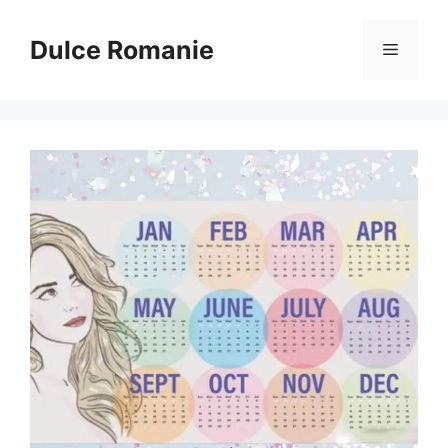
Sari
la
Dulce Romanie
Meniu
conținut