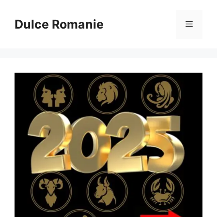
Sari
la
Dulce Romanie
Meniu
conținut