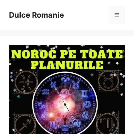
Sari
la
Dulce Romanie
Meniu
conținut