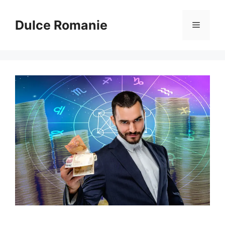
Sari
la
Dulce Romanie
Meniu
conținut