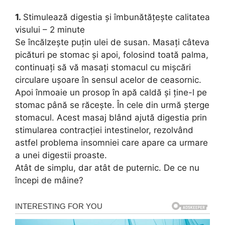
1.
Stimulează digestia și îmbunătățește calitatea
visului – 2 minute
Se încălzește puțin ulei de susan. Masați câteva
picături pe stomac și apoi, folosind toată palma,
continuați să vă masați stomacul cu mișcări
circulare ușoare în sensul acelor de ceasornic.
Apoi înmoaie un prosop în apă caldă și ține-l pe
stomac până se răcește. În cele din urmă șterge
stomacul. Acest masaj blând ajută digestia prin
stimularea contracției intestinelor, rezolvând
astfel problema insomniei care apare ca urmare
a unei digestii proaste.
Atât de simplu, dar atât de puternic. De ce nu
începi de mâine?