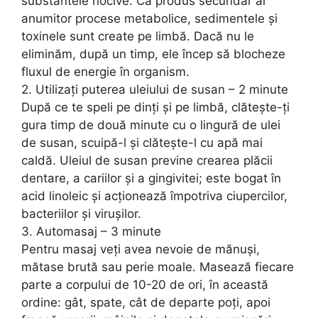
substantele nocive. Ca produs secundar al
anumitor procese metabolice, sedimentele și
toxinele sunt create pe limbă. Dacă nu le
eliminăm, după un timp, ele încep să blocheze
fluxul de energie în organism.
2. Utilizați puterea uleiului de susan – 2 minute
După ce te speli pe dinți și pe limbă, clătește-ți
gura timp de două minute cu o lingură de ulei
de susan, scuipă-l și clătește-l cu apă mai
caldă. Uleiul de susan previne crearea plăcii
dentare, a cariilor și a gingivitei; este bogat în
acid linoleic și acționează împotriva ciupercilor,
bacteriilor și virușilor.
3. Automasaj – 3 minute
Pentru masaj veți avea nevoie de mănuși,
mătase brută sau perie moale. Masează fiecare
parte a corpului de 10-20 de ori, în această
ordine: gât, spate, cât de departe poți, apoi