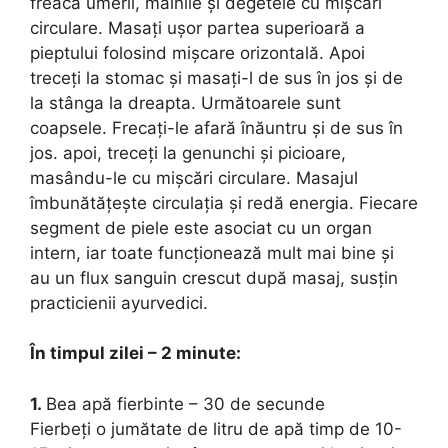
freacă umerii, mâinile și degetele cu mișcări
circulare. Masați ușor partea superioară a
pieptului folosind mișcare orizontală. Apoi
treceți la stomac și masați-l de sus în jos și de
la stânga la dreapta. Următoarele sunt
coapsele. Frecați-le afară înăuntru și de sus în
jos. apoi, treceți la genunchi și picioare,
masându-le cu mișcări circulare. Masajul
îmbunătățește circulația și redă energia. Fiecare
segment de piele este asociat cu un organ
intern, iar toate funcționează mult mai bine și
au un flux sanguin crescut după masaj, susțin
practicienii ayurvedici.
În timpul zilei – 2 minute:
1.
Bea apă fierbinte – 30 de secunde
Fierbeți o jumătate de litru de apă timp de 10-