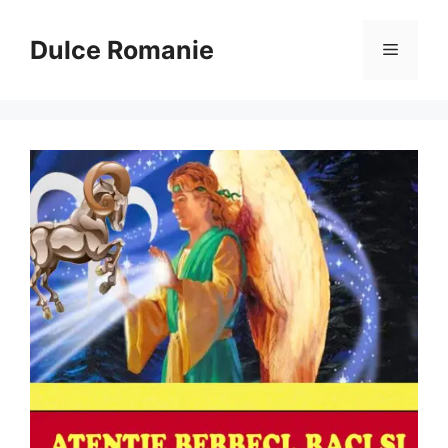
Sari
la
Dulce Romanie
Meniu
conținut