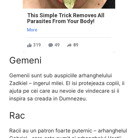
This Simple Trick Removes All
Parasites From Your Body!
More
319
49
89
Gemeni
Gemenii sunt sub auspiciile arhanghelului
Zadkiel – ingerul milei. El isi protejeaza copiii, ii
ajuta pe cei care au nevoie de vindecare si ii
inspira sa creada in Dumnezeu.
Rac
Racii au un patron foarte puternic – arhanghelul