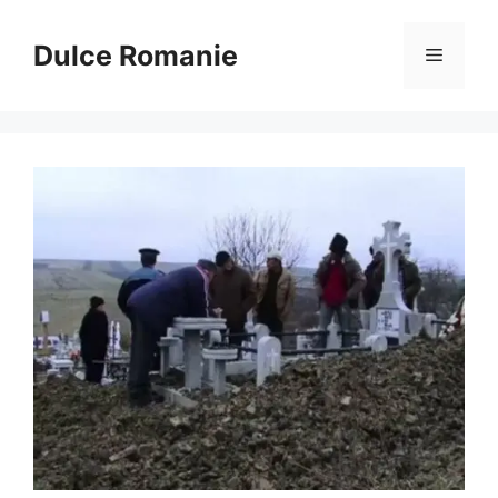
Sari
la
Dulce Romanie
Meniu
conținut