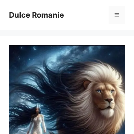
Sari
la
Dulce Romanie
Meniu
conținut