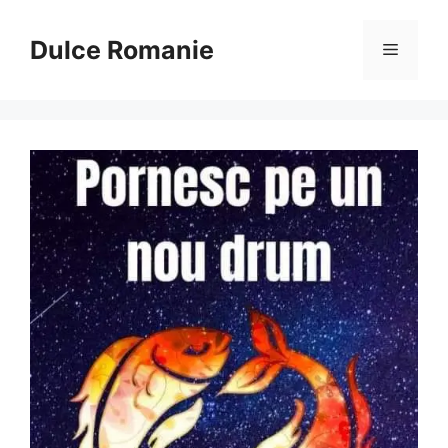
Sari
la
Dulce Romanie
Meniu
conținut