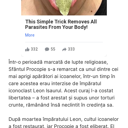
This Simple Trick Removes All
Parasites From Your Body!
More
332
55
333
Într-o perioadă marcată de lupte religioase,
Sfântul Procopie s-a remarcat ca unul dintre cei
mai aprigi apărători ai icoanelor, într-un timp în
care acestea erau interzise de împăratul
iconoclast Leon Isaurul. Acest curaj l-a costat
libertatea – a fost arestat și supus unor torturi
crunte, rămânând însă neclintit în credința sa.
După moartea împăratului Leon, cultul icoanelor
a fost restaurat, iar Procopie a fost eliberat. El