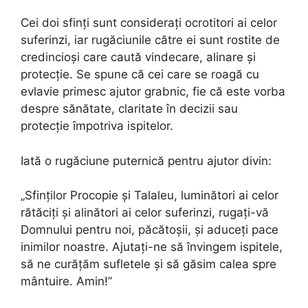
Cei doi sfinți sunt considerați ocrotitori ai celor
suferinzi, iar rugăciunile către ei sunt rostite de
credincioși care caută vindecare, alinare și
protecție. Se spune că cei care se roagă cu
evlavie primesc ajutor grabnic, fie că este vorba
despre sănătate, claritate în decizii sau
protecție împotriva ispitelor.
Iată o rugăciune puternică pentru ajutor divin:
„Sfinților Procopie și Talaleu, luminători ai celor
rătăciți și alinători ai celor suferinzi, rugați-vă
Domnului pentru noi, păcătoșii, și aduceți pace
inimilor noastre. Ajutați-ne să învingem ispitele,
să ne curățăm sufletele și să găsim calea spre
mântuire. Amin!”