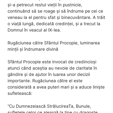
și-a petrecut restul vieții în pustnicie,
continuând să se roage și să îndrume pe cei ce
veneau la el pentru sfat și binecuvântare. A trăit
o viață lungă, dedicată credinței, și a trecut la
Domnul în veacul al IX-lea.
Rugăciunea către Sfântul Procopie, luminarea
minții și îndrumare divină
Sfântul Procopie este invocat de credincioși
atunci când aceștia au nevoie de claritate în
gândire și de ajutor în luarea unor decizii
importante. Rugăciunea către el este
considerată a avea puteri mari și a aduce liniște
sufletească:
“Cu Dumnezeiască StrălucireaTa, Bunule,
sufletele celor ce aleargă la tine cu dragoste,