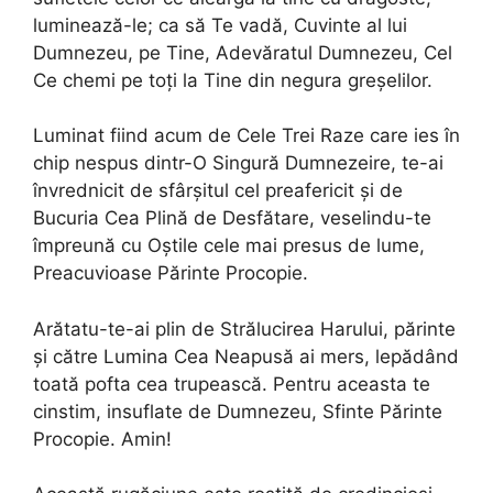
luminează-le; ca să Te vadă, Cuvinte al lui
Dumnezeu, pe Tine, Adevăratul Dumnezeu, Cel
Ce chemi pe toţi la Tine din negura greşelilor.
Luminat fiind acum de Cele Trei Raze care ies în
chip nespus dintr-O Singură Dumnezeire, te-ai
învrednicit de sfârşitul cel preafericit şi de
Bucuria Cea Plină de Desfătare, veselindu-te
împreună cu Oştile cele mai presus de lume,
Preacuvioase Părinte Procopie.
Arătatu-te-ai plin de Strălucirea Harului, părinte
şi către Lumina Cea Neapusă ai mers, lepădând
toată pofta cea trupească. Pentru aceasta te
cinstim, insuflate de Dumnezeu, Sfinte Părinte
Procopie. Amin!