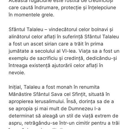
Această rugăciune este rostită de credincioși
care caută îndrumare, protecție și înțelepciune
în momentele grele.
Sfântul Talaleu – vindecătorul celor bolnavi și
alinătorul celor aflați în suferință Sfântul Talaleu
a fost un ascet sirian care a trăit în prima
jumătate a secolului al VI-lea. Viața sa a fost un
exemplu de sacrificiu și credință, dedicându-și
întreaga existență ajutorării celor aflați în
nevoie.
Inițial, Talaleu a fost monah în renumita
Mănăstire Sfântul Sava cel Sfințit, situată în
apropierea Ierusalimului. Însă, dorința sa de a
se apropia și mai mult de Dumnezeu l-a
determinat să aleagă un stil de viață extrem de
aspru, retrăgându-se într-un cimitir pentru a trăi