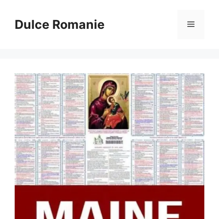
Sari
la
Dulce Romanie
Meniu
conținut