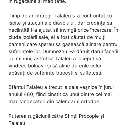
în rugăciune și meditație.
Timp de ani întregi, Talaleu s-a confruntat cu
ispite și atacuri ale diavolului, dar credința sa
neclintită l-a ajutat să învingă orice încercare. În
ciuda izolării sale, el a fost căutat de mulți
oameni care sperau să găsească alinare pentru
suferințele lor. Dumnezeu i-a dăruit darul facerii
de minuni, astfel că Talaleu a început să
vindece bolnavii și să aline durerile celor
apăsați de suferințe trupești și sufletești.
Sfântul Talaleu a trecut la cele veșnice în jurul
anului 460, fiind cinstit ca unul dintre cei mai
mari vindecători din calendarul ortodox.
Puterea rugăciunii către Sfinții Procopie și
Talaleu