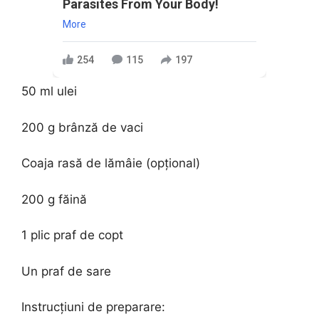
Parasites From Your Body!
More
254
115
197
50 ml ulei
200 g brânză de vaci
Coaja rasă de lămâie (opțional)
200 g făină
1 plic praf de copt
Un praf de sare
Instrucțiuni de preparare: