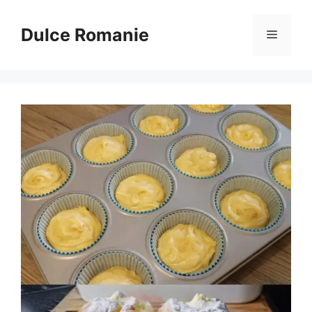
Sari
la
Dulce Romanie
Meniu
conținut