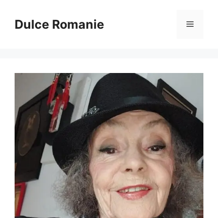
Sari
la
Dulce Romanie
Meniu
conținut