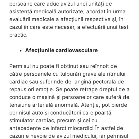
persoane care aduc avizul unei unităţi de
asistenţă medicală autorizate, acordat în urma
evaluării medicale a afecţiunii respective şi, în
cazul în care este necesar, a efectuării unui test
practic.
Afecțiunile cardiovasculare
Permisul nu poate fi obţinut sau reînnoit de
către persoanele cu tulburări grave ale ritmului
cardiac sau suferinde de angină pectorală de
repaus ori emoţie. Se poate retrage dreptul de a
conduce o mașină și persoanelor care suferă de
tensiune arterială anormală. Atenție, pot pierde
permisul auto și conducătorii care poartă
stimulator cardiac, precum şi cei cu
antecedente de infarct miocardic! În astfel de
cazuri e nevoie de avizul medicului, iar permisul