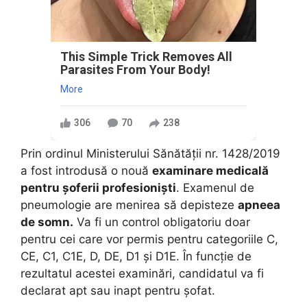
This Simple Trick Removes All
Parasites From Your Body!
More
306
70
238
Prin ordinul Ministerului Sănătăţii nr. 1428/2019
a fost introdusă o nouă
examinare medicală
pentru şoferii profesionişti
. Examenul de
pneumologie are menirea să depisteze
apneea
de somn.
Va fi un control obligatoriu doar
pentru cei care vor permis pentru categoriile C,
CE, C1, C1E, D, DE, D1 şi D1E. În funcție de
rezultatul acestei examinări, candidatul va fi
declarat apt sau inapt pentru șofat.