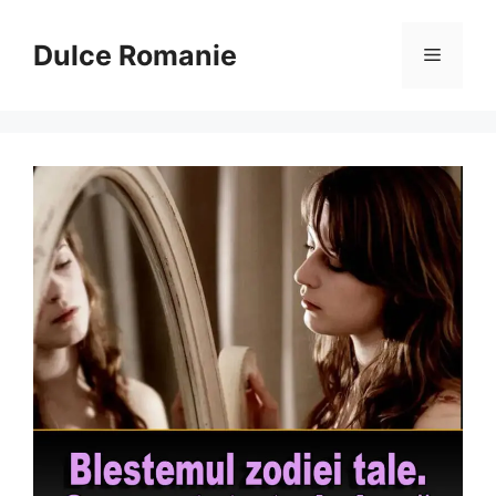
Sari
la
Dulce Romanie
Meniu
conținut