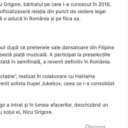
cu Grigore, bărbatul pe care l-a cunoscut în 2016,
oficializaseră relația din punct de vedere legal
să o aducă în România și pe fiica sa.
ut după ce prietenele sale dansatoare din Filipine
astă piață muzicală. A participat la preselecțiile
ctată în semifinală, a revenit definitiv în România.
dictable”, realizat în colaborare cu HaHaHa
nit solista trupei Jukebox, ceea ce i-a consolidat
ago a intrat și în lumea afacerilor, deschizând un
u soțul ei, Nicu Grigore.