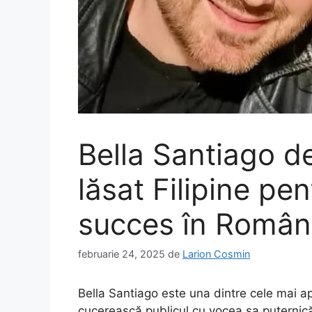
Bella Santiago d
lăsat Filipine pe
succes în România
februarie 24, 2025
de
Larion Cosmin
Bella Santiago este una dintre cele mai a
cucerească publicul cu vocea sa puternică 