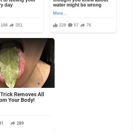
n
 Trick Removes All
rom Your Body!
81
289