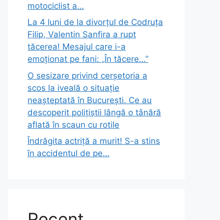
motociclist a…
La 4 luni de la divorțul de Codruța
Filip, Valentin Sanfira a rupt
tăcerea! Mesajul care i-a
emoționat pe fani: „În tăcere…”
O sesizare privind cerșetoria a
scos la iveală o situație
neașteptată în București. Ce au
descoperit polițiștii lângă o tânără
aflată în scaun cu rotile
Îndrăgita actriță a murit! S-a stins
în accidentul de pe…
Recent