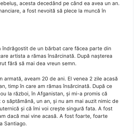
n bebeluș, acesta decedând pe când ea avea un an.
nanciare, a fost nevoită să plece la muncă în
a îndrăgostit de un bărbat care făcea parte din
 care artista a rămas însărcinată. După nașterea
spărut fără să mai dea vreun semn.
în armată, aveam 20 de ani. El venea 2 zile acasă
an, timp în care am rămas însărcinată. După ce
u la război, în Afganistan, și mi-a promis că
 o săptămână, un an, și nu am mai auzit nimic de
ternică și că îmi voi crește singură fata. A fost
iam dacă mai vine acasă. A fost foarte, foarte
la Santiago.