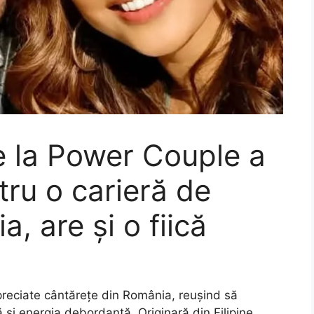
e la Power Couple a
ntru o carieră de
, are și o fiică
preciate cântărețe din România, reușind să
și energia debordantă. Originară din Filipine,