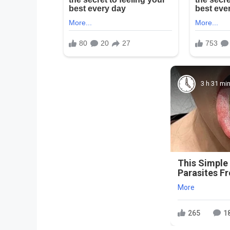
3 h 31 mi
This Simple
Parasites F
More
265
1