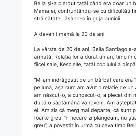
Bella și-a pierdut tatăl când era doar u
Mama ei, confruntându-se cu dificultăți fi
străinătate, lăsând-o în grija bunicii.
A devenit mamă la 20 de ani
La vârsta de 20 de ani, Bella Santiago s-
armată. Relația lor a durat un an, timp în
fiicei sale, Kescielle, tatăl copilului a di
“M-am îndrăgostit de un bărbat care era 
pe lună, așa cum am avut o relație de un 
am născut-o, a cunoscut-o, a plecat din no
după o săptămână va reveni. Am așteptat
el. Am zis că merg mai departe, că sunt pu
foarte greu, în fiecare zi plângeam, nu șt
greu”, a povestit în urmă cu ceva timp Bel